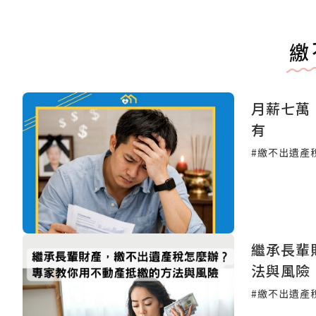
繳
月薪七萬
有
#繳不出遺產
繼承長輩
法與風險
#繳不出遺產