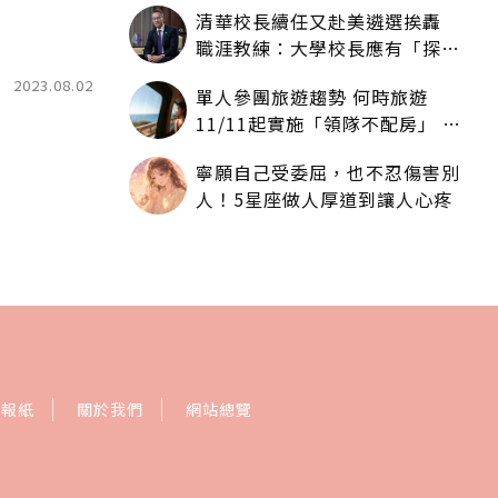
清華校長續任又赴美遴選挨轟
職涯教練：大學校長應有「探
索」職涯權利嗎？
2023.08.02
單人參團旅遊趨勢 何時旅遊
11/11起實施「領隊不配房」 落
單更免收單房差
寧願自己受委屈，也不忍傷害別
人！5星座做人厚道到讓人心疼
訂報紙
關於我們
網站總覽