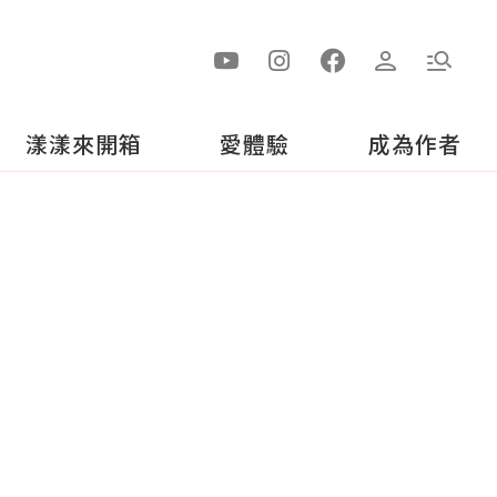
漾漾來開箱
愛體驗
成為作者