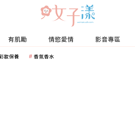
有肌勵
情慾愛情
影音專區
彩妝保養
香氛香水