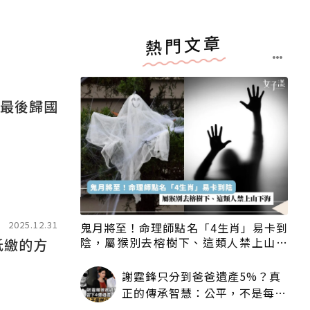
熱門文章
產最後歸國
2025.12.31
鬼月將至！命理師點名「4生肖」易卡到
陰，屬猴別去榕樹下、這類人禁上山下
抵繳的方
海
謝霆鋒只分到爸爸遺產5%？真
正的傳承智慧：公平，不是每個
人拿一樣多