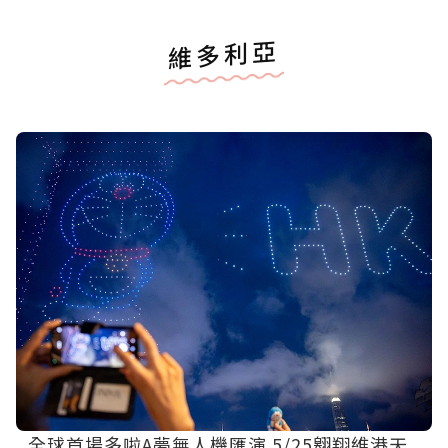
維多利亞
全球首場多啦A夢無人機匯演 5/25翱翔維港天