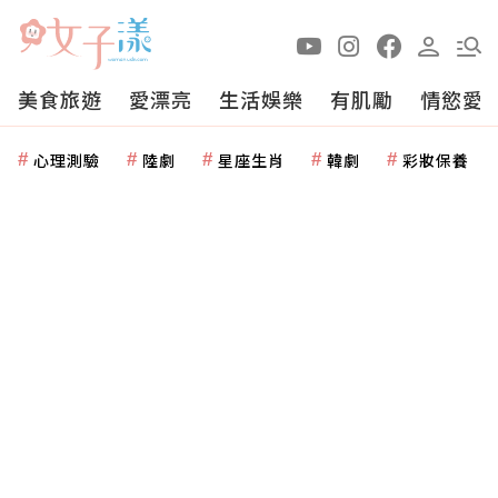
美食旅遊
愛漂亮
生活娛樂
有肌勵
情慾愛
心理測驗
陸劇
星座生肖
韓劇
彩妝保養