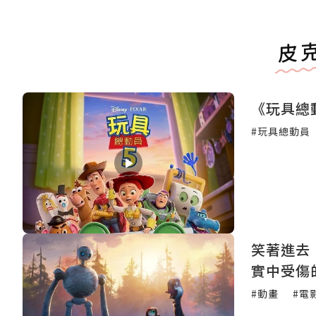
皮
《玩具總
#玩具總動員
笑著進去
實中受傷
#動畫
#電