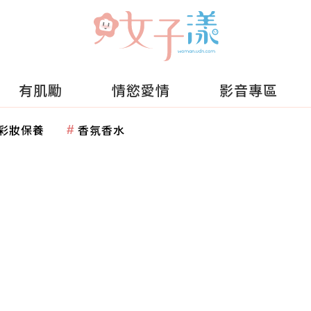
有肌勵
情慾愛情
影音專區
彩妝保養
香氛香水