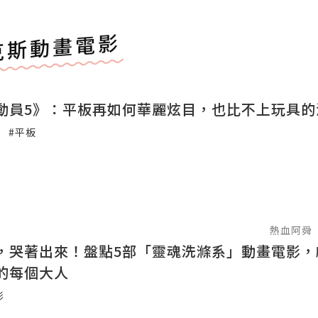
克斯動畫電影
動員5》：平板再如何華麗炫目，也比不上玩具的
#平板
熱血阿舜
，哭著出來！盤點5部「靈魂洗滌系」動畫電影，
的每個大人
影