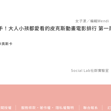
女子漾／編輯Wendi
手！大人小孩都愛看的皮克斯動畫電影排行 第一
#奧斯卡
Social Lab社群實驗室
新聞授權
服務條款
·
著作權
·
隱私權聲明
聯合報系