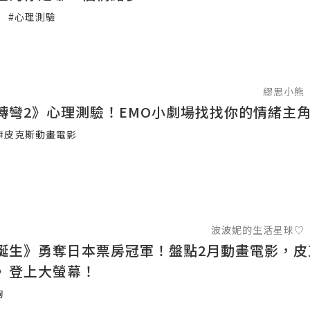
#心理測驗
繆思小熊
轉彎2》心理測驗！EMO小劇場找找你的情緒主
#皮克斯動畫電影
波波妮的生活星球♡
誕生》勇奪日本票房冠軍！盤點2月動畫電影，皮
》登上大螢幕！
狗