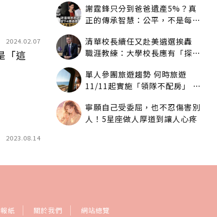
謝霆鋒只分到爸爸遺產5%？真
正的傳承智慧：公平，不是每個
人拿一樣多
清華校長續任又赴美遴選挨轟
2024.02.07
職涯教練：大學校長應有「探
是「這
索」職涯權利嗎？
單人參團旅遊趨勢 何時旅遊
11/11起實施「領隊不配房」 落
單更免收單房差
寧願自己受委屈，也不忍傷害別
人！5星座做人厚道到讓人心疼
2023.08.14
訂報紙
關於我們
網站總覽