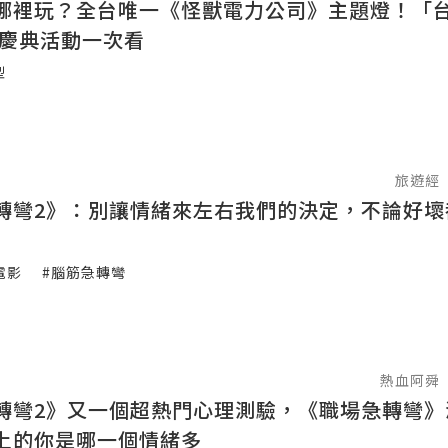
哪裡玩？全台唯一《怪獸電力公司》主題燈！「
大慶典活動一次看
型
旅遊經
轉彎2》：別讓情緒來左右我們的決定，不論好壞
電影
#腦筋急轉彎
熱血阿舜
轉彎2》又一個超熱門心理測驗，《職場急轉彎》
上的你是哪一個情緒多