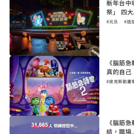
新年台中
祭」 四
#元旦
#造
《腦筋急
真的自己
#皮克斯動畫
《腦筋急
結，職場