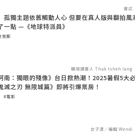
睿忒
】孤獨主題依舊觸動人心 但要在真人版與翻拍風
了一點 —《地球特派員》
皮克斯
職場讀書人 Thak tsheh lang
柯南：獨眼的殘像》台日掀熱潮！2025暑假5大
鬼滅之刃 無限城篇》即將引爆票房！
#電影
女子漾／編輯 Wendi