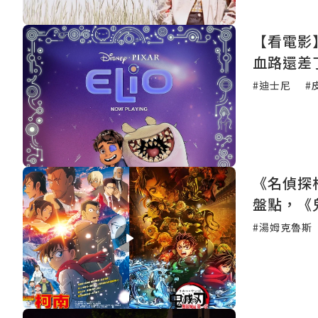
【看電影
血路還差
#迪士尼
#
《名偵探
盤點，《
#湯姆克魯斯