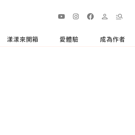
漾漾來開箱
愛體驗
成為作者