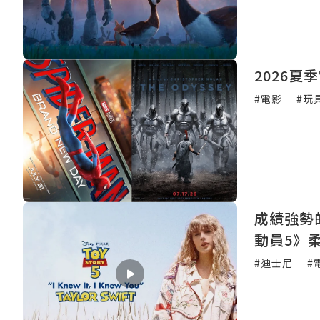
2026
#電影
#玩
成績強勢的
動員5》
#迪士尼
#