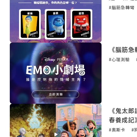
#腦筋急轉彎
《腦筋急
#心理測驗
《鬼太郎
春養成記
#奧斯卡
#