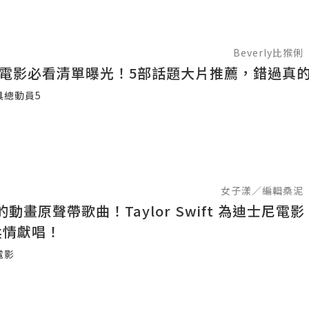
Beverly比猴俐
夏季電影必看清單曝光！5部話題大片推薦，錯過真
具總動員5
女子漾／編輯桑泥
動畫原聲帶歌曲！Taylor Swift 為迪士尼電
柔情獻唱！
電影