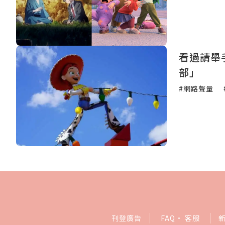
看過請舉
部」
#網路聲量
刊登廣告
FAQ
·
客服