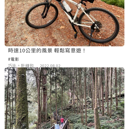
時速10公里的風景 輕鬆寫意遊！
#電影
巧比。針線包
2022.08.02