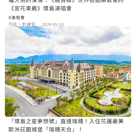
《宜花東鹿》環島演唱會
#演唱會
巧比。針線包
2024.05.10
「環島之星夢想號」直達瑞穗！入住花蓮最美
歐洲莊園城堡「瑞穗天合」！