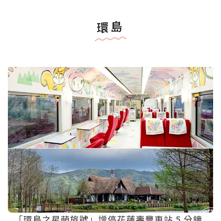
環島
「環島之星萌旅號」增停花蓮壽豐車站 5 分鐘