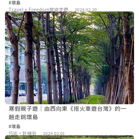
#環島
Travel x Freedom旅誌字遊
2024.02.20
寒假親子遊｜由西向東《搭火車遊台灣》的一
趟走跳環島
#環島
巧比。針線包
2024.02.01