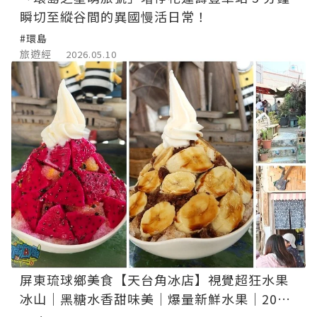
瞬切至縱谷間的異國慢活日常！
#環島
旅遊經
2026.05.10
屏東琉球鄉美食【天台角冰店】視覺超狂水果
冰山｜黑糖水香甜味美｜爆量新鮮水果｜2026