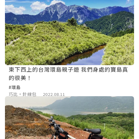
東下西上的台灣環島親子遊 我們身處的寶島真
的很美！
#環島
巧比。針線包
2022.08.11