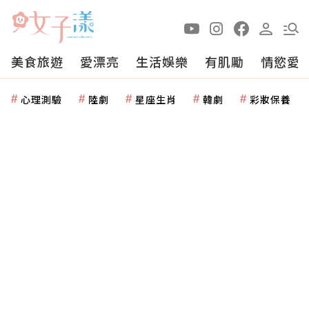
美食旅遊
愛漂亮
生活娛樂
有肌勵
情慾愛
心理測驗
陸劇
星座生肖
韓劇
彩妝保養