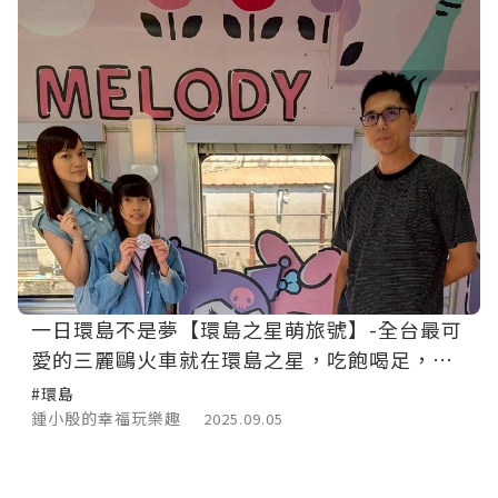
一日環島不是夢【環島之星萌旅號】-全台最可
愛的三麗鷗火車就在環島之星，吃飽喝足，可
以唱歌，還有豐富的活動體驗。免帶行李，一
#環島
天就環島成功!
鍾小殷的幸福玩樂趣
2025.09.05