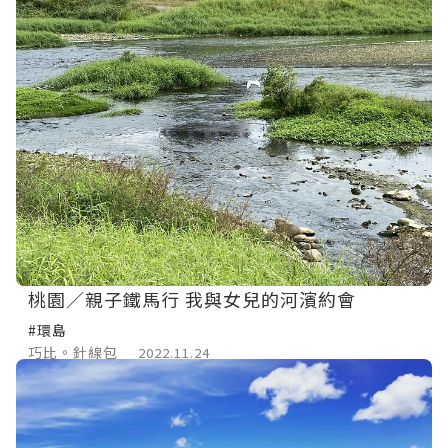
桃園／親子鐵馬行 我與女兒的河濱約會
#環島
巧比。針線包
2022.11.24