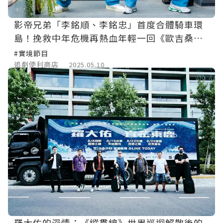
影帝兄弟「李銘順、李銘忠」首度合體騎車環
島！挽救中年危機再熱血年輕一回《歐吉桑騎
士－阿順阿忠的中年危機》
#實境節目
追劇便利商店
2025.05.10
羅大佑的深情：《縱貫線》世界巡迴解散後的