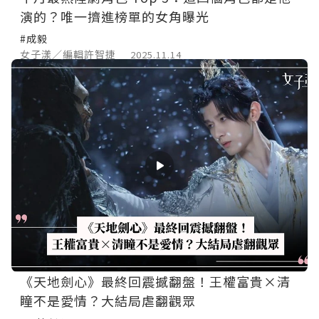
演的？唯一擠進榜單的女角曝光
#成毅
女子漾／編輯許智捷
2025.11.14
《天地劍心》最終回震撼翻盤！王權富貴×清
瞳不是愛情？大結局虐翻觀眾