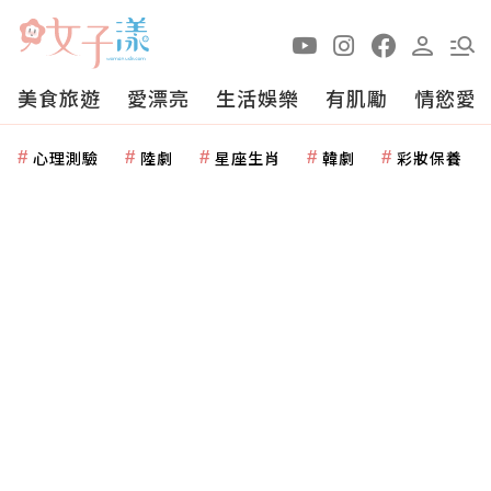
美食旅遊
愛漂亮
生活娛樂
有肌勵
情慾愛
心理測驗
陸劇
星座生肖
韓劇
彩妝保養