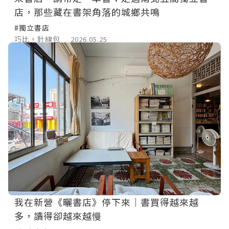
店，那些藏在書架角落的城鄉共鳴
#獨立書店
巧比。針線包
2026.05.25
我在新營《曬書店》停下來｜書買得越來越
多，讀得卻越來越慢