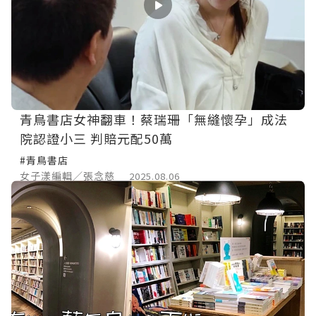
青鳥書店女神翻車！蔡瑞珊「無縫懷孕」成法
院認證小三 判賠元配50萬
#青鳥書店
女子漾編輯／張念慈
2025.08.06