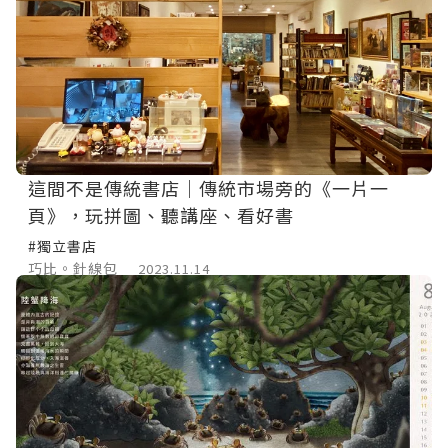
這間不是傳統書店｜傳統市場旁的《一片一
頁》，玩拼圖、聽講座、看好書
#獨立書店
巧比。針線包
2023.11.14