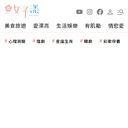
美食旅遊
愛漂亮
生活娛樂
有肌勵
情慾愛
心理測驗
陸劇
星座生肖
韓劇
彩妝保養