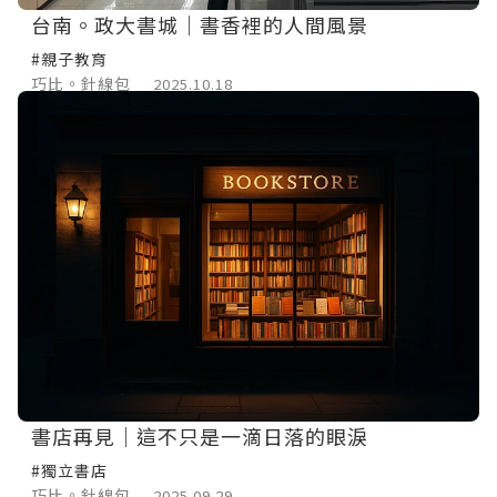
台南。政大書城｜書香裡的人間風景
#親子教育
巧比。針線包
2025.10.18
書店再見｜這不只是一滴日落的眼淚
#獨立書店
巧比。針線包
2025.09.29