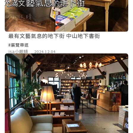
最有文藝氣息的地下街 中山地下書街
#展覽帶逛
isa小眼睛
2024.12.04