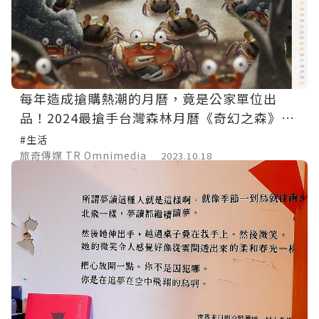
每年造成搶購熱潮的月曆，竟是公家單位出
品！2024最搶手台灣森林月曆《奇幻之森》預
購只到10/20
#生活
旅奇傳媒 TR Omnimedia
2023.10.18