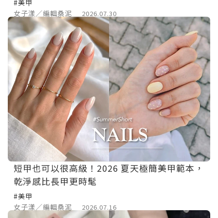
#美甲
女子漾／編輯桑泥
2026.07.30
短甲也可以很高級！2026 夏天極簡美甲範本，
乾淨感比長甲更時髦
#美甲
女子漾／編輯桑泥
2026.07.16