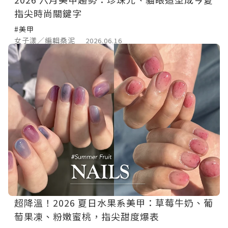
指尖時尚關鍵字
#美甲
女子漾／編輯桑泥
2026.06.16
超降溫！2026 夏日水果系美甲：草莓牛奶、葡
萄果凍、粉嫩蜜桃，指尖甜度爆表