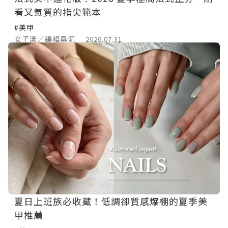
看又氣質的指尖範本
#美甲
女子漾／編輯桑泥
2026.07.31
夏日上班族必收藏！低調卻質感爆棚的夏季美
甲推薦