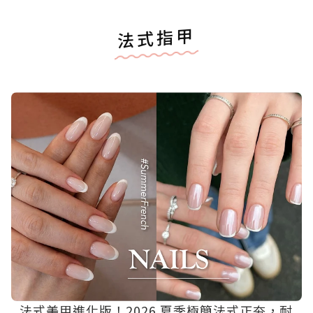
法式指甲
法式美甲進化版！2026 夏季極簡法式正夯，耐