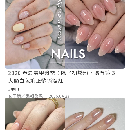
2026 春夏美甲趨勢：除了初戀粉，還有這 3
大顯白色系正悄悄爆紅
#美甲
女子漾／編輯桑泥
2026.04.23