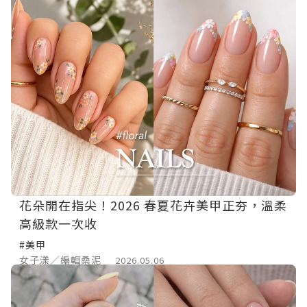
花朵開在指尖！2026 春夏花卉美甲正夯，溫柔
高級款一次收
#美甲
女子漾／編輯桑泥
2026.05.06