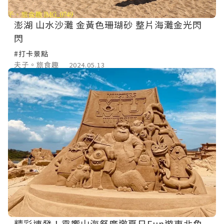
澎湖 山水沙灘 金黃色珊瑚砂 整片海灘金光閃
閃
#打卡景點
夫子。旅食趣
2024.05.13
精彩連發！貢響山海祭廣邀夏日Fun遊東北角