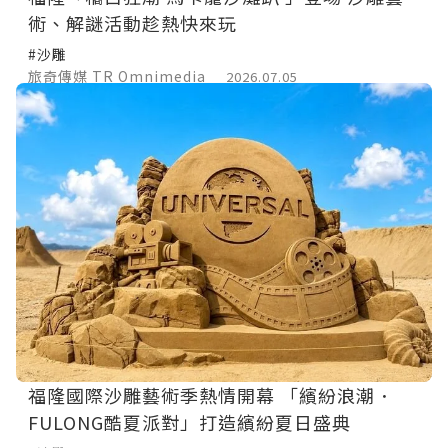
術、解謎活動趁熱快來玩
#沙雕
旅奇傳媒 TR Omnimedia
2026.07.05
福隆國際沙雕藝術季熱情開幕 「繽紛浪潮．
FULONG酷夏派對」打造繽紛夏日盛典