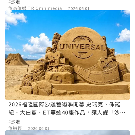
#沙雕
旅奇傳媒 TR Omnimedia
2026.06.01
2026福隆國際沙雕藝術季開幕 史瑞克、侏羅
紀、大白鯊、ET等逾40座作品，讓人謀「沙」
記憶卡！
#沙雕
旅遊經
2026.06.01