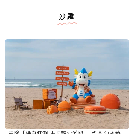
沙雕
福隆「橘白狂潮 馬卡龍沙灘趴 」登場 沙雕藝