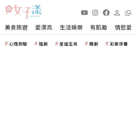
美食旅遊
愛漂亮
生活娛樂
有肌勵
情慾愛
心理測驗
陸劇
星座生肖
韓劇
彩妝保養