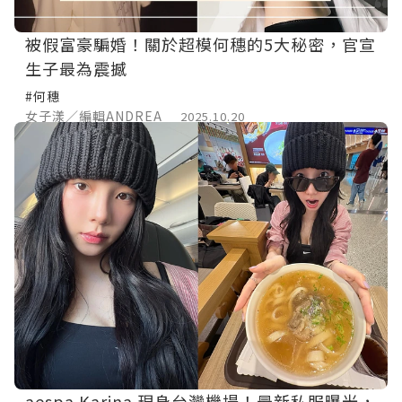
被假富豪騙婚！關於超模何穗的5大秘密，官宣
生子最為震撼
#何穗
女子漾／編輯ANDREA
2025.10.20
aespa Karina 現身台灣機場！最新私服曝光，