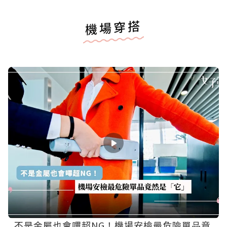
機場穿搭
不是金屬也會嗶超NG！機場安檢最危險單品竟