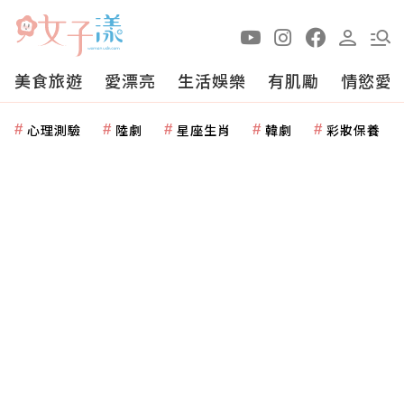
美食旅遊
愛漂亮
生活娛樂
有肌勵
情慾愛
心理測驗
陸劇
星座生肖
韓劇
彩妝保養