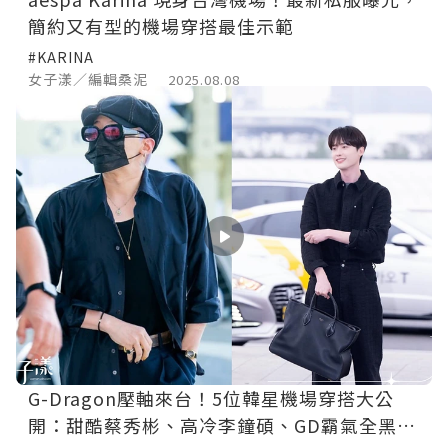
簡約又有型的機場穿搭最佳示範
#KARINA
女子漾／編輯桑泥
2025.08.08
G-Dragon壓軸來台！5位韓星機場穿搭大公
開：甜酷蔡秀彬、高冷李鐘碩、GD霸氣全黑造