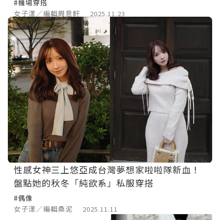
#機場穿搭
女子漾／編輯周意軒
2025.11.23
性感女神三上悠亞成台灣夢想家啦啦隊新血！
盤點她的秋冬「純欲系」私服穿搭
#偶像
女子漾／編輯桑泥
2025.11.11