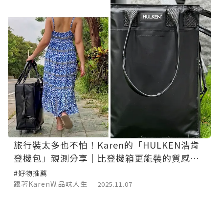
旅行裝太多也不怕！Karen的「HULKEN浩肯
登機包」親測分享｜比登機箱更能裝的質感旅
行神器💼
#好物推薦
跟著KarenW.品味人生
2025.11.07