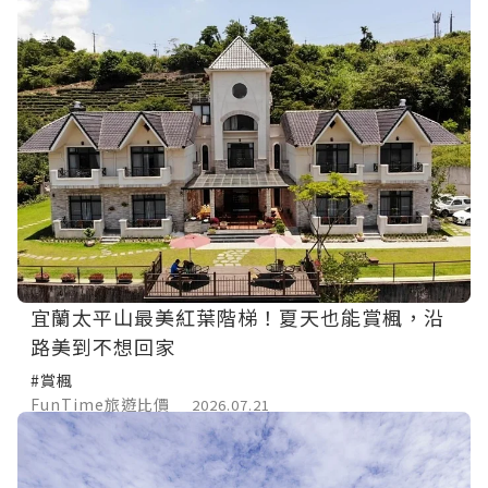
宜蘭太平山最美紅葉階梯！夏天也能賞楓，沿
路美到不想回家
#賞楓
FunTime旅遊比價
2026.07.21