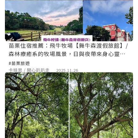
苗栗住宿推薦：飛牛牧場【舞牛森渡假旅館】/
森林療癒系的牧場風景，日與夜帶來身心靈舒
暢的優美假期💕
#苗栗旅遊
卡娃思 / 開心趴趴走
2025.11.26