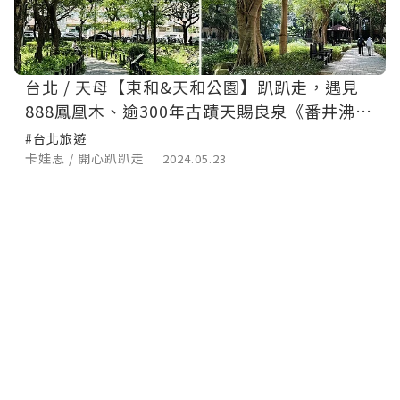
台北 / 天母【東和&天和公園】趴趴走，遇見
888鳳凰木、逾300年古蹟天賜良泉《番井沸
泉》
#台北旅遊
卡娃思 / 開心趴趴走
2024.05.23