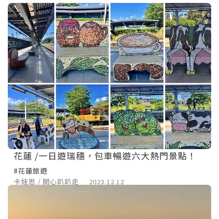
花蓮 /一日遊瑞穗，包車暢遊六大熱門景點！
#花蓮旅遊
卡娃思 / 開心趴趴走
2023.12.12