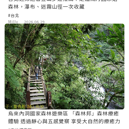
森林，瀑布、迷霧山徑一次收藏
#台北
Milly
2026.06.29
烏來內洞國家森林遊樂區 「森林邦」森林療癒
體驗 透過靜心與五感覺察 享受大自然的療癒力