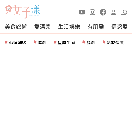
美食旅遊
愛漂亮
生活娛樂
有肌勵
情慾愛
心理測驗
陸劇
星座生肖
韓劇
彩妝保養