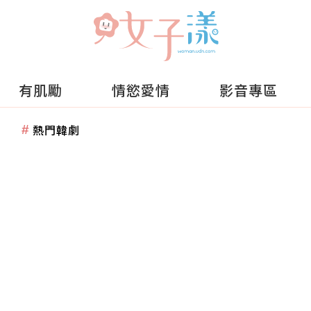
有肌勵
情慾愛情
影音專區
熱門韓劇