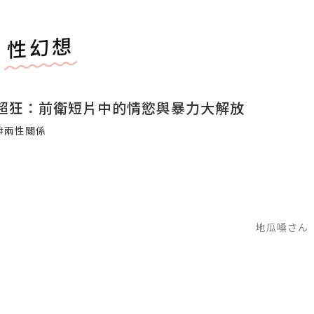
性幻想
超狂：前衛短片中的情慾與暴力大解放
#兩性關係
地瓜嗓さん