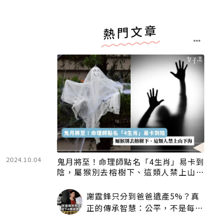
熱門文章
2024.10.04
鬼月將至！命理師點名「4生肖」易卡到
陰，屬猴別去榕樹下、這類人禁上山下
海
謝霆鋒只分到爸爸遺產5%？真
正的傳承智慧：公平，不是每個
人拿一樣多