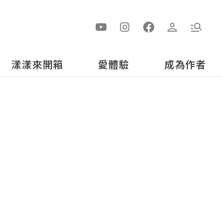
漾漾來開箱
愛體驗
成為作者