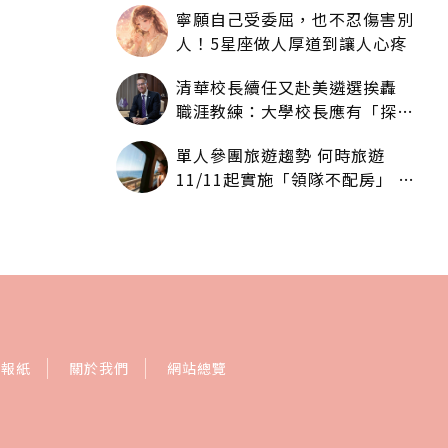
寧願自己受委屈，也不忍傷害別
人！5星座做人厚道到讓人心疼
清華校長續任又赴美遴選挨轟
職涯教練：大學校長應有「探
索」職涯權利嗎？
單人參團旅遊趨勢 何時旅遊
11/11起實施「領隊不配房」 落
單更免收單房差
訂報紙
關於我們
網站總覽