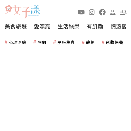
美食旅遊
愛漂亮
生活娛樂
有肌勵
情慾愛
心理測驗
陸劇
星座生肖
韓劇
彩妝保養