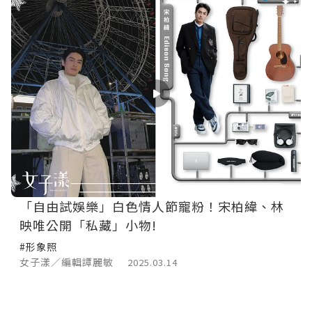
「自由試娛樂」白色情人節寵粉！宋柏緯、林
映唯公開「私藏」小物!
#形象照
女子漾／編輯譚麗敏
2025.03.14