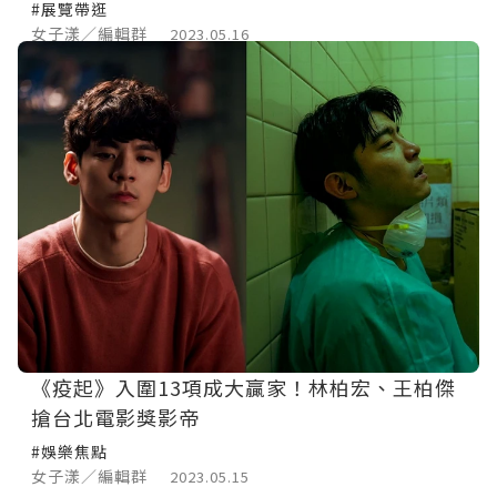
#展覽帶逛
女子漾／編輯群
2023.05.16
《疫起》入圍13項成大贏家！林柏宏、王柏傑
搶台北電影獎影帝
#娛樂焦點
女子漾／編輯群
2023.05.15