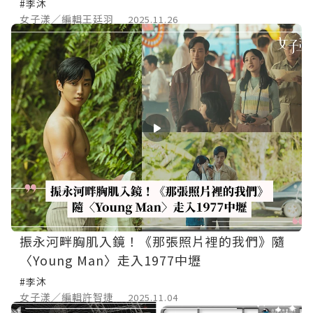
情、宋柏緯深情守護
#李沐
女子漾／編輯王廷羽
2025.11.26
振永河畔胸肌入鏡！《那張照片裡的我們》隨
〈Young Man〉走入1977中壢
#李沐
女子漾／編輯許智捷
2025.11.04