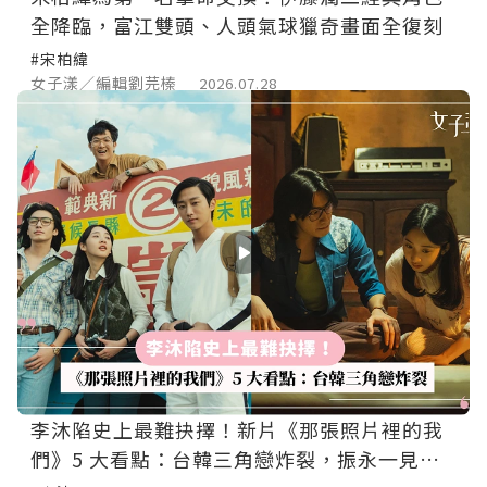
全降臨，富江雙頭、人頭氣球獵奇畫面全復刻
#宋柏緯
女子漾／編輯劉芫榛
2026.07.28
李沐陷史上最難抉擇！新片《那張照片裡的我
們》5 大看點：台韓三角戀炸裂，振永一見鍾