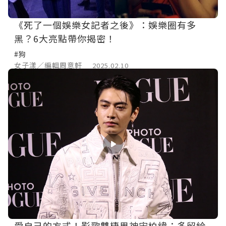
《死了一個娛樂女記者之後》：娛樂圈有多
黑？6大亮點帶你揭密！
#狗
女子漾／編輯周意軒
2025.02.10
愛自己的方式！影歌雙棲男神宋柏緯：多留給