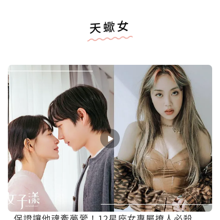
天蠍女
保證讓他魂牽夢縈！12星座女專屬撩人必殺