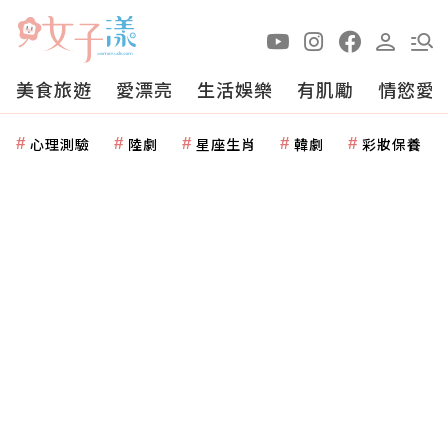
美食旅遊
愛漂亮
生活娛樂
有肌勵
情慾愛
心理測驗
陸劇
星座生肖
韓劇
彩妝保養