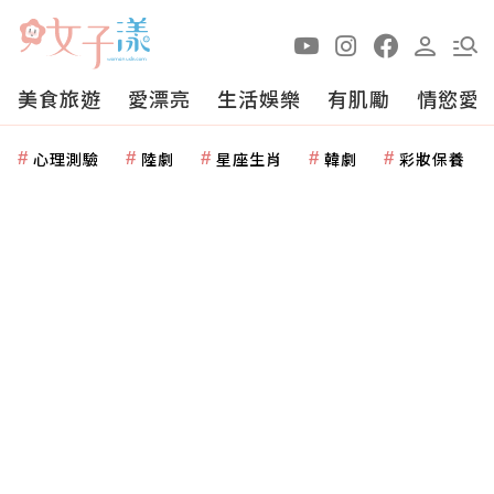
美食旅遊
愛漂亮
生活娛樂
有肌勵
情慾愛
心理測驗
陸劇
星座生肖
韓劇
彩妝保養