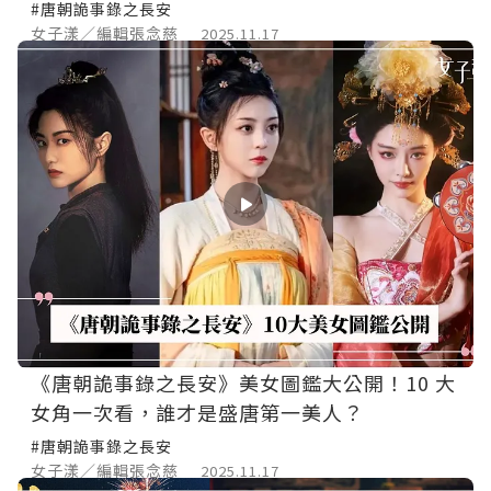
#唐朝詭事錄之長安
女子漾／編輯張念慈
2025.11.17
《唐朝詭事錄之長安》美女圖鑑大公開！10 大
女角一次看，誰才是盛唐第一美人？
#唐朝詭事錄之長安
女子漾／編輯張念慈
2025.11.17