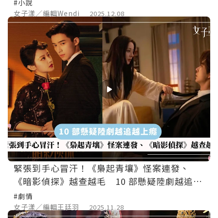
#小說
女子漾／編輯Wendi
2025.12.08
緊張到手心冒汗！《梟起青壤》怪案連發、
《暗影偵探》越查越毛 10 部懸疑陸劇越追越
上癮
#劇情
女子漾／編輯王廷羽
2025.11.28