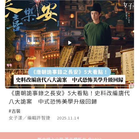
《唐朝詭事錄之長安》5大看點！史料改編唐代
八大詭案 中式恐怖美學升級回歸
#古裝
女子漾／編輯許智捷
2025.11.14