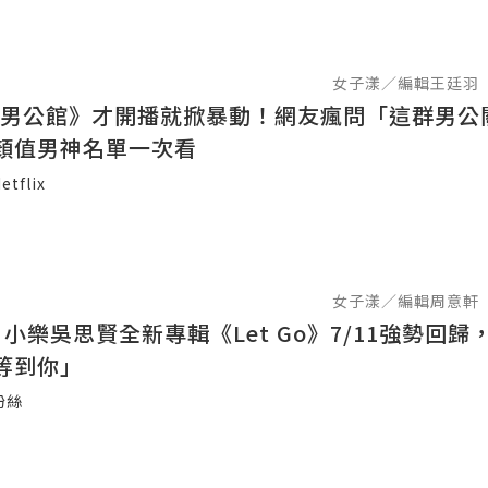
女子漾／編輯王廷羽
lix《男公館》才開播就掀暴動！網友瘋問「這群男公
顏值男神名單一次看
etflix
女子漾／編輯周意軒
小樂吳思賢全新專輯《Let Go》7/11強勢回歸
等到你」
粉絲