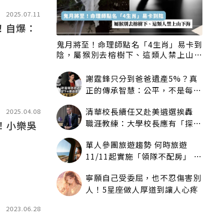
2025.07.11
！自爆：
鬼月將至！命理師點名「4生肖」易卡到
陰，屬猴別去榕樹下、這類人禁上山下
海
謝霆鋒只分到爸爸遺產5%？真
正的傳承智慧：公平，不是每個
人拿一樣多
清華校長續任又赴美遴選挨轟
2025.04.08
職涯教練：大學校長應有「探
！小樂吳
索」職涯權利嗎？
單人參團旅遊趨勢 何時旅遊
11/11起實施「領隊不配房」 落
單更免收單房差
寧願自己受委屈，也不忍傷害別
人！5星座做人厚道到讓人心疼
2023.06.28