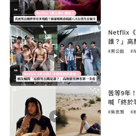
Netf
誰？」高
#男公館
#N
苦等9年！
喊「終於
#吳思賢
#