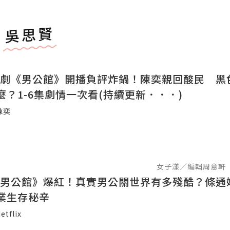
吳思賢
lix台劇《男公館》開播負評炸鍋！陳奕親回酸民 
麼？1-6集劇情一次看(持續更新．．．)
陳奕
女子漾／編輯周意軒
lix《男公館》爆紅！真實男公關世界有多殘酷？條
業生存秘辛
etflix