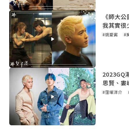
《師大公
我其實很
#姚愛寗
#
2023
思賢、婁
#窪塚洋介