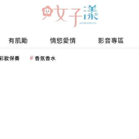
有肌勵
情慾愛情
影音專區
彩妝保養
香氛香水