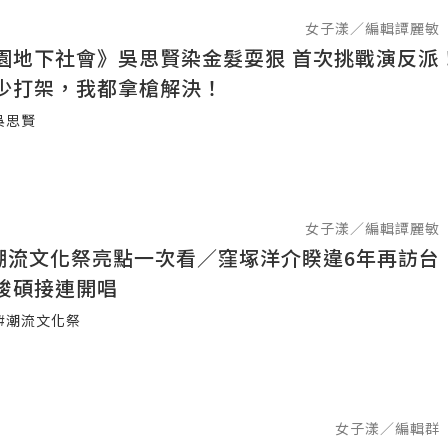
女子漾／編輯譚麗敏
園地下社會》吳思賢染金髮耍狠 首次挑戰演反派
少打架，我都拿槍解決！
吳思賢
女子漾／編輯譚麗敏
GQ潮流文化祭亮點一次看／窪塚洋介睽違6年再訪台
峻碩接連開唱
#潮流文化祭
女子漾／編輯群