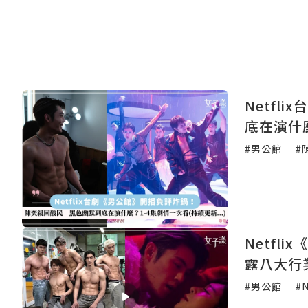
Netf
底在演什
#男公館
#
Netf
露八大行
#男公館
#N