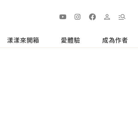
漾漾來開箱
愛體驗
成為作者