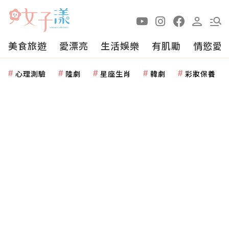
美食旅遊
愛漂亮
生活娛樂
有肌勵
情慾愛
心理測驗
陸劇
星座生肖
韓劇
彩妝保養