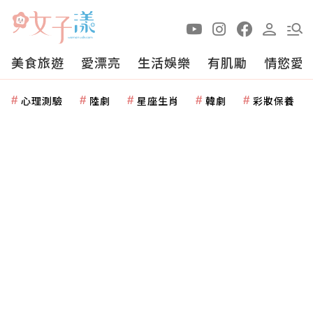
美食旅遊
愛漂亮
生活娛樂
有肌勵
情慾愛
心理測驗
陸劇
星座生肖
韓劇
彩妝保養