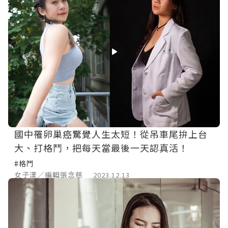
國中罹卵巢癌驚覺人生太短！從吊車尾拚上台
大、打格鬥，把每天當最後一天認真活！
#格鬥
女子漾／編輯張念慈
2023.12.13