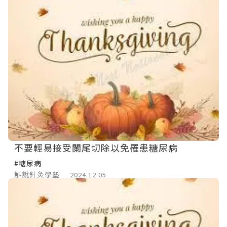
不要輕易接受闌尾切除以免罹患糖尿病
#糖尿病
斛說針灸學塾
2024.12.05