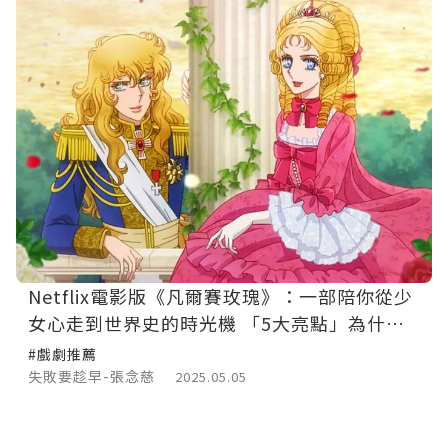
Netflix電影版《凡爾賽玫瑰》：一部陪你從少
女心走到世界史的時光機 「5大亮點」為什麼
全家都該一起看？
#戲劇推薦
失敗要趁早-張念慈
2025.05.05