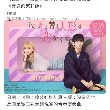
《葬送的芙莉蓮》
#動漫
職場讀書人 Thak tsheh lang
2025.09.12
日劇／《戀上換裝娃娃》真人版：沒有劣化，
反而是從二次元到現實的青春變奏曲