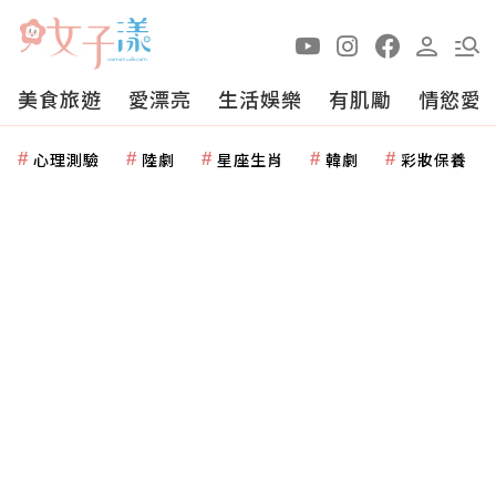
美食旅遊
愛漂亮
生活娛樂
有肌勵
情慾愛
心理測驗
陸劇
星座生肖
韓劇
彩妝保養