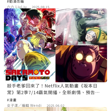
#動漫改編
六六 LiuLiu
2025.08.15
殺手老爹回來了！Netflix人氣動畫《坂本日
常》第2季7/14霸氣開播，全新劇情、預告、
主題曲大公開！
#漫畫
女子漾／編輯 Wendi
2025.06.02