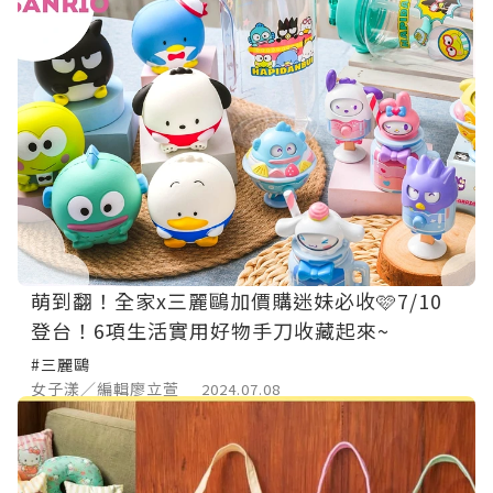
萌到翻！全家x三麗鷗加價購迷妹必收🩷7/10
登台！6項生活實用好物手刀收藏起來~
#三麗鷗
女子漾／編輯廖立萱
2024.07.08