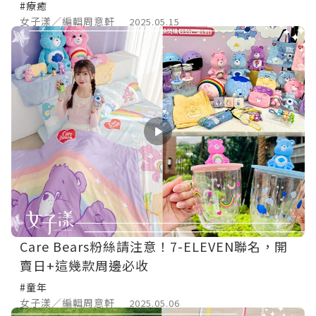
#療癒
女子漾／編輯周意軒
2025.05.15
Care Bears粉絲請注意！7-ELEVEN聯名，開
賣日+這幾款周邊必收
#童年
女子漾／編輯周意軒
2025.05.06