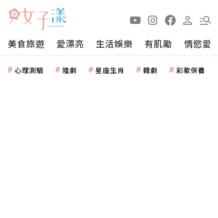
美食旅遊
愛漂亮
生活娛樂
有肌勵
情慾愛
心理測驗
陸劇
星座生肖
韓劇
彩妝保養