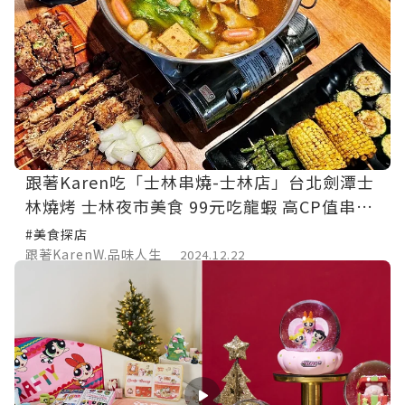
跟著Karen吃「士林串燒-士林店」台北劍潭士
林燒烤 士林夜市美食 99元吃龍蝦 高CP值串燒
居酒屋
#美食探店
跟著KarenW.品味人生
2024.12.22