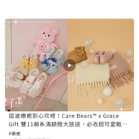
這波療癒到心坎裡！Care Bears™ x Grace
Gift 雙11萌系滿額贈大放送，必收超可愛戰利
品！
#療癒