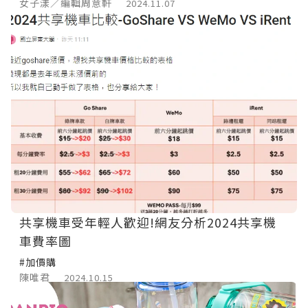
女子漾／編輯周意軒
2024.11.07
共享機車受年輕人歡迎!網友分析2024共享機
車費率圖
#加價購
陳唯君
2024.10.15