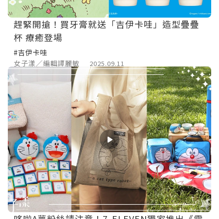
趕緊開搶！買牙膏就送「吉伊卡哇」造型疊疊
杯 療癒登場
#吉伊卡哇
女子漾／編輯譚麗敏
2025.09.11
哆啦A夢粉絲請注意！7-ELEVEN獨家推出《電