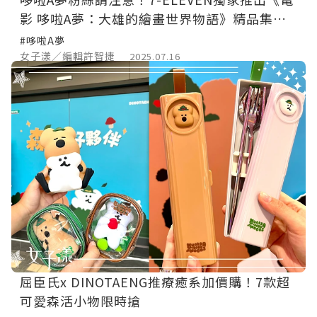
影 哆啦A夢：大雄的繪畫世界物語》精品集點
活動，超過50款限量周邊商品一次收藏！
#哆啦A夢
女子漾／編輯許智捷
2025.07.16
屈臣氏x DINOTAENG推療癒系加價購！7款超
可愛森活小物限時搶