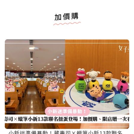
加價購
小新迷準備暴動！藏壽司×蠟筆小新13款聯名