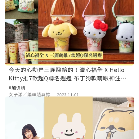
今天的心動是三麗鷗給的！清心福全 X Hello
Kitty推7款超Q聯名週邊 布丁狗軟萌眼神注視
一秒融化
#加價購
女子漾／編輯趙羿婷
2023.11.01