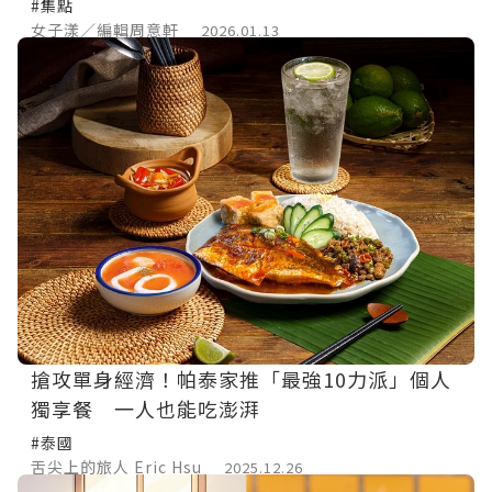
#集點
女子漾／編輯周意軒
2026.01.13
搶攻單身經濟！帕泰家推「最強10力派」個人
獨享餐 一人也能吃澎湃
#泰國
舌尖上的旅人 Eric Hsu
2025.12.26