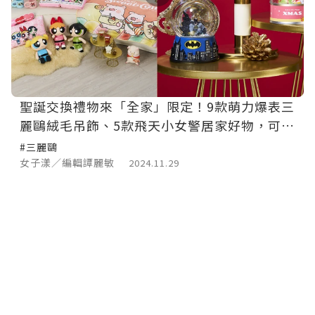
聖誕交換禮物來「全家」限定！9款萌力爆表三
麗鷗絨毛吊飾、5款飛天小女警居家好物，可愛
到心融化
#三麗鷗
女子漾／編輯譚麗敏
2024.11.29