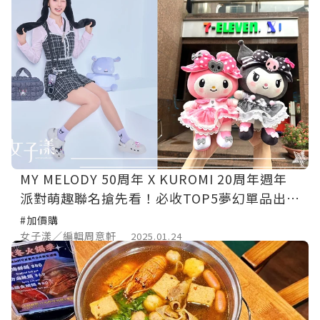
MY MELODY 50周年 X KUROMI 20周年週年
派對萌趣聯名搶先看！必收TOP5夢幻單品出列
💖
#加價購
女子漾／編輯周意軒
2025.01.24