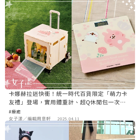
卡娜赫拉迷快衝！統一時代百貨限定「萌力卡
友禮」登場，實用體重計、超Q休閒包一次
看！
#療癒
女子漾／編輯周意軒
2025.04.11