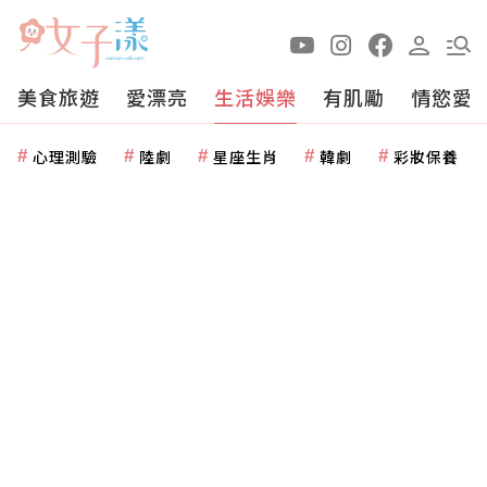
美食旅遊
愛漂亮
生活娛樂
有肌勵
情慾愛
心理測驗
陸劇
星座生肖
韓劇
彩妝保養