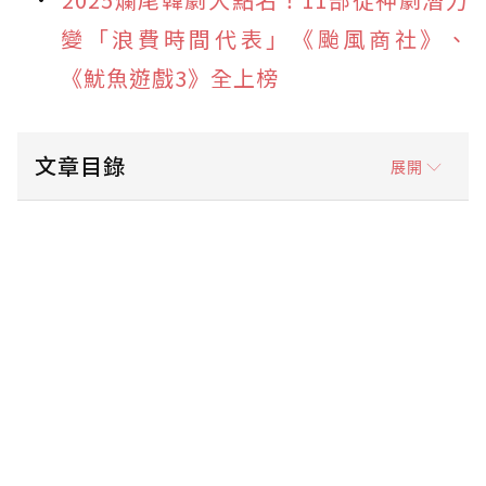
變「浪費時間代表」《颱風商社》、
《魷魚遊戲3》全上榜
文章目錄
展開
高口碑律政韓劇1. 《公益律師》：勢利網紅法
官被丟進「零營收」公益小組
高口碑律政韓劇2. 《非常律師禹英禑》：天才
自閉症律師的成長記，零負評神作
高口碑律政韓劇3. 《夢想成為律師的律師
們》：菜鳥律師×毒舌王牌，律政版實習生職場
高口碑律政韓劇4. 《瑞草洞》：律政版《機智
醫生生活》，受雇律師的社畜日常