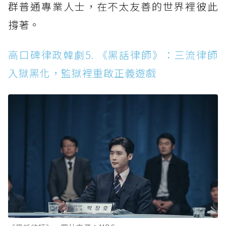
群普通專業人士，在不太友善的世界裡彼此
撐著。
高口碑律政韓劇5. 《黑話律師》：三流律師
入獄黑化，監獄裡重啟正義遊戲