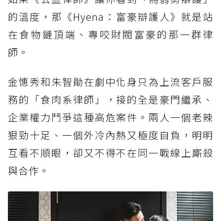
的溫度，那《Hyena：富豪辯護人》就是站
在食物鏈頂端、專咬財閥富豪的那一群律
師。
金憓秀和朱智勛在劇中化身只為上流客戶服
務的「食肉系律師」，接的全是豪門繼承、
企業權力鬥爭這種高危案件。兩人一個老辣
狠勁十足、一個外冷內熱又極度自負，明明
互看不順眼，卻又不得不在同一戰線上廝殺
與合作。