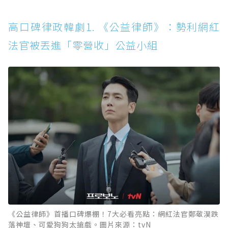
高口碑律政韓劇5. 《黑話律師》：三流律師入
獄黑化，監獄裡重啟正義遊戲
高口碑律政韓劇1. 《公益律師》：勢利網紅
高口碑律政韓劇6. 《來自地獄的法官》：惡魔
法官被丟進「零營收」公益小組
附身法官，以暴制暴的奇幻律政
高口碑律政韓劇7. 《少年法庭》：未成年犯罪
多殘酷，法官就有多掙扎
高口碑律政韓劇8.《Hyena：富豪辯護人》：專
咬財閥的大型爽劇，姐弟CP火花四射
高口碑律政韓劇9. 《惡魔法官》：全民直播審
判，反烏托邦下的「正義秀」
高口碑律政韓劇10. 《秘密森林》：檢察官與刑
警聯手，挖開整個體制的黑洞
高口碑律政韓劇11. 《黑道律師文森佐》：義大
《公益律師》首播口碑爆棚！7大必看亮點：網紅法官鄭敬淏跌
利黑手黨顧問回韓國，用法律復仇
落神壇、可愛狗狗太搶戲。圖片來源：tvN