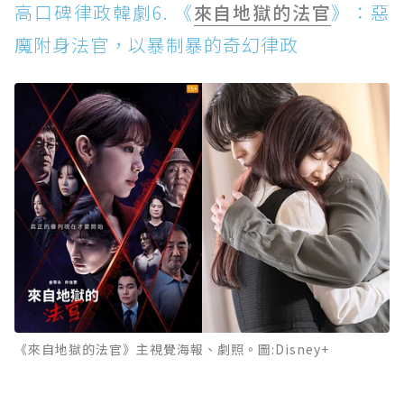
高口碑律政韓劇6. 《
來自地獄的法官
》：惡
魔附身法官，以暴制暴的奇幻律政
《來自地獄的法官》主視覺海報、劇照。圖:Disney+