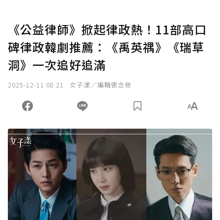
《公益律師》掀起律政熱！11部高口
碑律政韓劇推薦：《禹英禑》《瑞草
洞》一次追好追滿
2025-12-11 08:21
女子漾／編輯張念慈