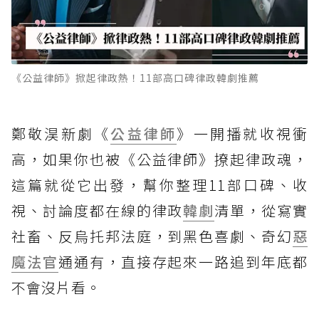
《公益律師》掀起律政熱！11部高口碑律政韓劇推薦
鄭敬淏新劇《
公益律師
》一開播就收視衝
高，如果你也被《公益律師》撩起律政魂，
這篇就從它出發，幫你整理11部口碑、收
視、討論度都在線的律政
韓劇
清單，從寫實
社畜、反烏托邦法庭，到黑色喜劇、奇幻
惡
魔法官
通通有，直接存起來一路追到年底都
不會沒片看。