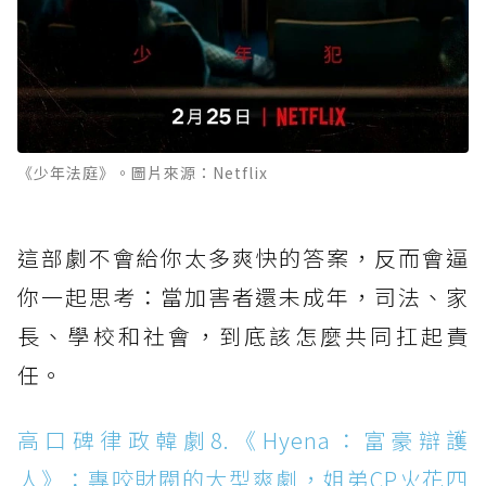
《少年法庭》。圖片來源：Netflix
這部劇不會給你太多爽快的答案，反而會逼
你一起思考：當加害者還未成年，司法、家
長、學校和社會，到底該怎麼共同扛起責
任。
高口碑律政韓劇8.《Hyena：富豪辯護
人》：專咬財閥的大型爽劇，姐弟CP火花四