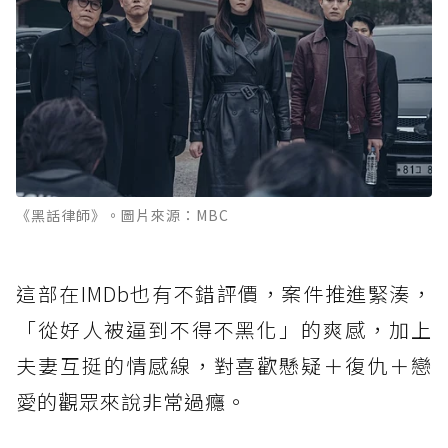
《黑話律師》。圖片來源：MBC
這部在IMDb也有不錯評價，案件推進緊湊，
「從好人被逼到不得不黑化」的爽感，加上
夫妻互挺的情感線，對喜歡懸疑＋復仇＋戀
愛的觀眾來說非常過癮。