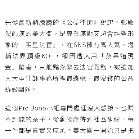
先從最新熱騰騰的《公益律師》說起。鄭敬
淏飾演的姜大衛，是專業滿點又超會經營形
象的「明星法官」，在SNS擁有高人氣，堪
稱法界頂級KOL，卻因遭人用「蘋果箱現
金」陷害，只能黯然辭去法官職務，被迫加
入大型律師事務所裡最邊緣、最沒錢的公益
訴訟團隊。
這個Pro Bono小組專門處理沒人想接、也賺
不到錢的案子，從動物虐待到社區糾紛，每
一件都是真實又麻煩。姜大衛一開始只是把