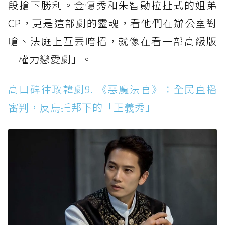
段搶下勝利。金憓秀和朱智勛拉扯式的姐弟
CP，更是這部劇的靈魂，看他們在辦公室對
嗆、法庭上互丟暗招，就像在看一部高級版
「權力戀愛劇」。
高口碑律政韓劇9. 《惡魔法官》：全民直播
審判，反烏托邦下的「正義秀」