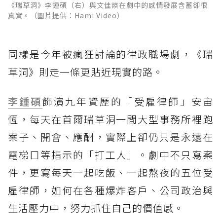
《瑞草洞》李鍾碩（右）與文佳煐在劇中的感情發展含蓄卻很
真實。（圖片提供：Hami Video）
同樣是今年被瘋狂討論的律政職場劇，《瑞
草洞》則走一條更貼近現實的路。
李鍾碩
飾演九年資歷的「受雇律師」安宙
恆，每天在首爾瑞草洞一間大型事務所裡跑
案子、開會、應酬，實際上卻仍只是永遠在
電梯口等指示的「打工人」。劇中不只寫案
件，更寫每天一起吃飯、一起熬夜的五位受
雇律師，如何在各種爆炸客戶、公司政治與
生活壓力中，努力抓住自己的價值感。