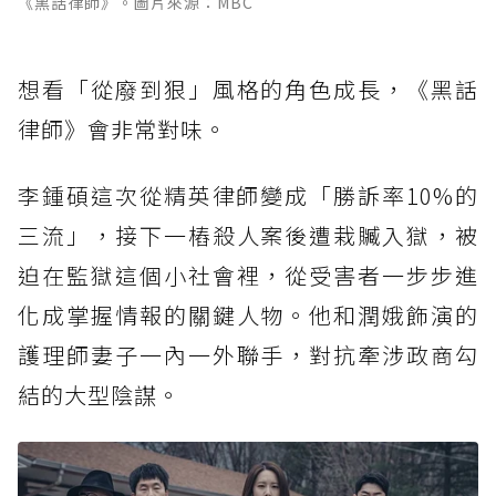
《黑話律師》。圖片來源：MBC
想看「從廢到狠」風格的角色成長，《黑話
律師》會非常對味。
李鍾碩這次從精英律師變成「勝訴率10%的
三流」，接下一樁殺人案後遭栽贓入獄，被
迫在監獄這個小社會裡，從受害者一步步進
化成掌握情報的關鍵人物。他和潤娥飾演的
護理師妻子一內一外聯手，對抗牽涉政商勾
結的大型陰謀。