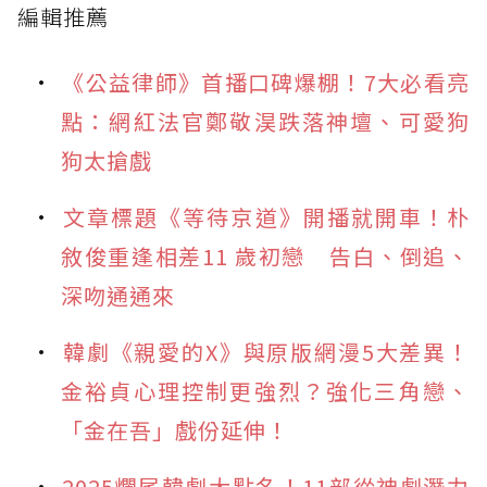
編輯推薦
《公益律師》首播口碑爆棚！7大必看亮
點：網紅法官鄭敬淏跌落神壇、可愛狗
狗太搶戲
文章標題《等待京道》開播就開車！朴
敘俊重逢相差11 歲初戀 告白、倒追、
深吻通通來
韓劇《親愛的X》與原版網漫5大差異！
金裕貞心理控制更強烈？強化三角戀、
「金在吾」戲份延伸！
2025爛尾韓劇大點名！11部從神劇潛力