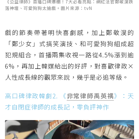
《公益律師》首播口碑爆棚！7大必看亮點：網紅法官鄭敬淏跌
落神壇、可愛狗狗太搶戲。圖片來源：tvN
戲的節奏帶著明快喜劇感，加上鄭敬淏的
「鄭少女」式搞笑演技、和可愛狗狗組成超
犯規組合，首播兩集收視一路從4.5%漲到逾
6%，再加上韓媒給出的好評，對喜歡律政×
人性成長線的觀眾來說，幾乎是必追等級。
高口碑律政韓劇2. 《
非常律師禹英禑
》：天
才自閉症律師的成長記，零負評神作