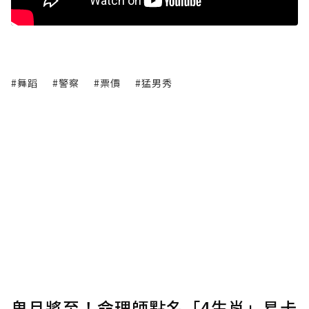
#舞蹈
#警察
#票價
#猛男秀
鬼月將至！命理師點名「4生肖」易卡