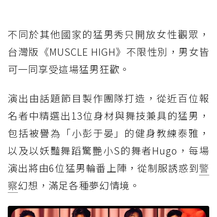
不同於其他國家的猛男秀只開放女性觀眾，
台灣版《MUSCLE HIGH》不限性別，男女皆
可一同享受這場猛男狂歡。
演出由話題節目製作團隊打造，從近百位報
名者中精選出13位身材與舞技兼具的猛男，
包括被譽為「小彭于晏」的健身教練泰雅，
以及以妖豔舞蹈驚艷小S的舞者Hugo，每場
演出將由6位猛男輪番上陣，從制服誘惑到
警
察
幻想，滿足各種夢幻情境。