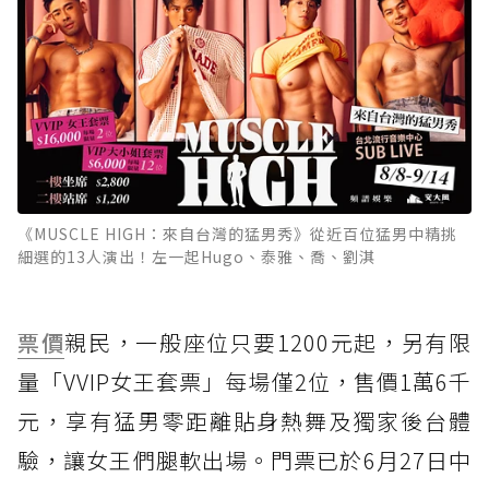
《MUSCLE HIGH：來自台灣的猛男秀》從近百位猛男中精挑
細選的13人演出！左一起Hugo、泰雅、喬、劉淇
票價
親民，一般座位只要1200元起，另有限
量「VVIP女王套票」每場僅2位，售價1萬6千
元，享有猛男零距離貼身熱舞及獨家後台體
驗，讓女王們腿軟出場。門票已於6月27日中