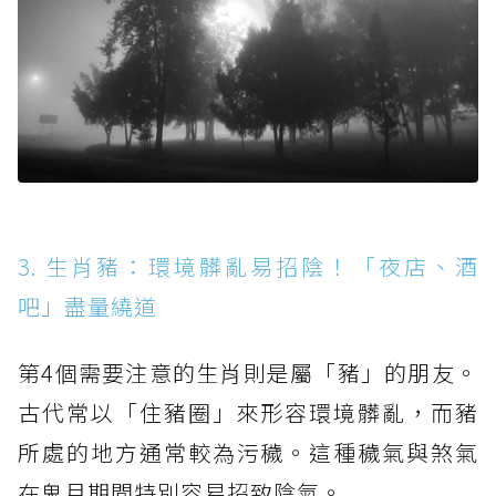
3. 生肖豬：環境髒亂易招陰！「夜店、酒
吧」盡量繞道
第4個需要注意的生肖則是屬「豬」的朋友。
古代常以「住豬圈」來形容環境髒亂，而豬
所處的地方通常較為污穢。這種穢氣與煞氣
在鬼月期間特別容易招致陰氣。