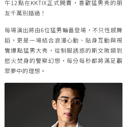
午12點在KKTIX正式開賣，喜歡猛男秀的朋
友千萬別錯過！
每場演出將由6位猛男輪番登場，不只性感舞
蹈，更是一場結合浪漫心動、貼身互動與視
覺爆點猛男大秀，從制服誘惑的斯文敗類到
慾火焚身的警察幻想，每分每秒都將滿足觀
眾夢中的理想。