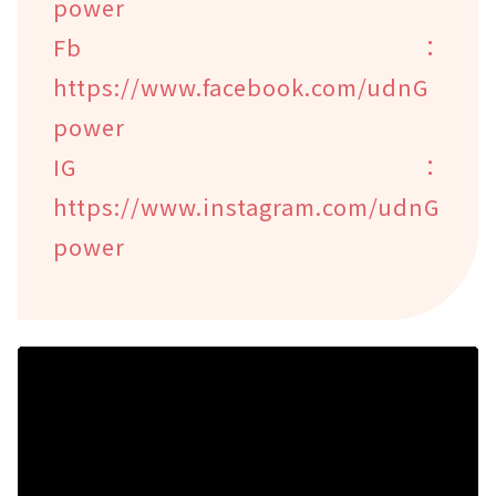
power
Fb：
https://www.facebook.com/udnG
power
IG：
https://www.instagram.com/udnG
power