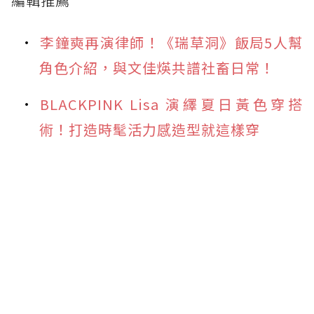
編輯推薦
李鐘奭再演律師！《瑞草洞》飯局5人幫
角色介紹，與文佳煐共譜社畜日常！
BLACKPINK Lisa 演繹夏日黃色穿搭
術！打造時髦活力感造型就這樣穿