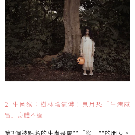
2. 生肖猴：樹林陰氣濃！鬼月恐「生病感
冒」身體不適
第3個被點名的生肖是屬**「猴」**的朋友。