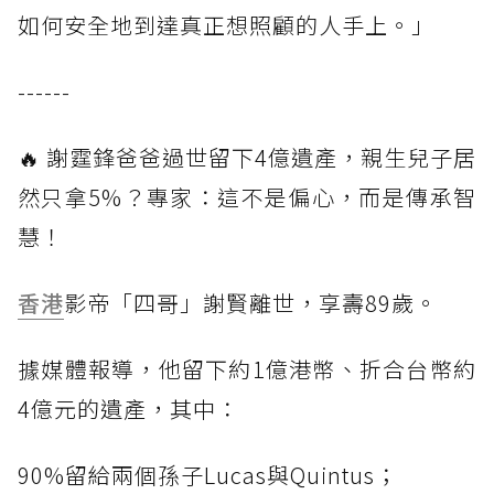
如何安全地到達真正想照顧的人手上。」
------
🔥 謝霆鋒爸爸過世留下4億遺產，親生兒子居
然只拿5%？專家：這不是偏心，而是傳承智
慧！
香港
影帝「四哥」謝賢離世，享壽89歲。
據媒體報導，他留下約1億港幣、折合台幣約
4億元的遺產，其中：
90%留給兩個孫子Lucas與Quintus；