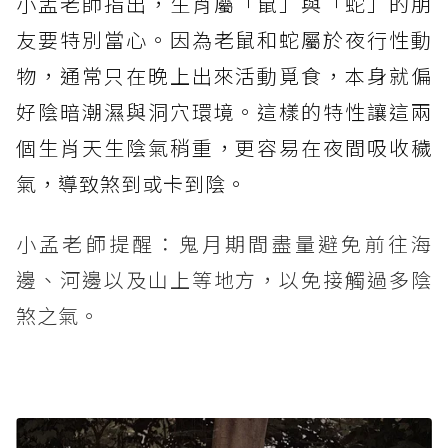
小孟老師指出，生肖屬「鼠」與「蛇」的朋
友要特別當心。因為老鼠和蛇屬於夜行性動
物，通常只在晚上出來活動覓食，本身就偏
好陰暗潮濕與洞穴環境。這樣的特性讓這兩
個生肖天生陰氣稍重，更容易在夜間吸收穢
氣，導致煞到或卡到陰。
小孟老師提醒：鬼月期間盡量避免前往海
邊、河邊以及山上等地方，以免接觸過多陰
煞之氣。