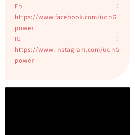
Fb：
https://www.facebook.com/udnG
power
IG：
https://www.instagram.com/udnG
power