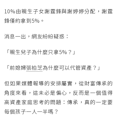
10%由親生子女謝霆鋒與謝婷婷分配，謝霆
鋒僅約拿到5%。
消息一出，網友紛紛疑惑：
「親生兒子為什麼只拿5%？」
「前媳婦
張柏芝
為什麼可以代管資產？」
但如果媒體報導的安排屬實，從財富傳承的
角度來看，這未必是偏心，反而是一個值得
高資產家庭思考的問題：傳承，真的一定要
每個孩子一人一半嗎？