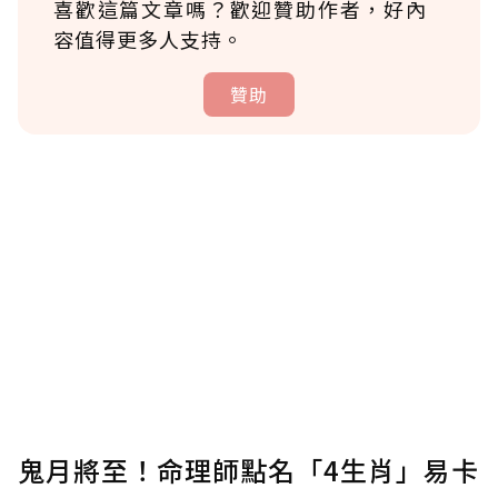
喜歡這篇文章嗎？歡迎贊助作者，好內
容值得更多人支持。
贊助
贊助說明
為了鼓勵作者持續創作更好的內容，會員可以
使用「贊助」功能實質回饋給喜愛的作者。可
將您認為適合的點數贈送給作者，一旦使用贊
助點數即不得撤銷，單筆贊助最低點數為30
點，最高點數沒有上限。
U 利點數 1 點 = NTD 1 元。
鬼月將至！命理師點名「4生肖」易卡