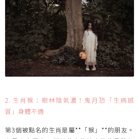
2. 生肖猴：樹林陰氣濃！鬼月恐「生病感
冒」身體不適
第3個被點名的生肖是屬**「猴」**的朋友。