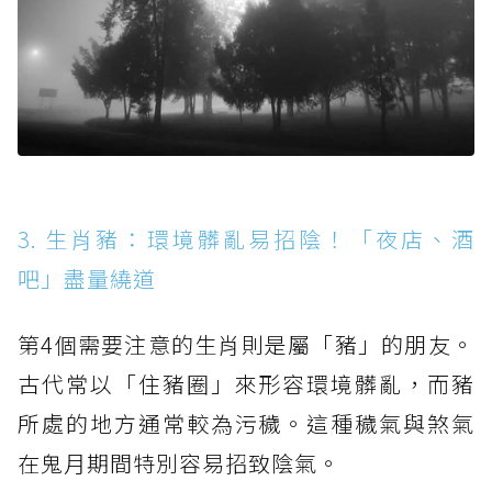
3. 生肖豬：環境髒亂易招陰！「夜店、酒
吧」盡量繞道
第4個需要注意的生肖則是屬「豬」的朋友。
古代常以「住豬圈」來形容環境髒亂，而豬
所處的地方通常較為污穢。這種穢氣與煞氣
在鬼月期間特別容易招致陰氣。