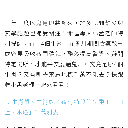
一年一度的
鬼月
即將到來，許多民間禁忌與
玄學話題也備受關注！命理專家小孟老師特
別提醒，有「4個生肖」在鬼月期間陰氣較重
或容易吸收夜間穢氣，務必提高警覺、避開
特定場所，才能平安度過鬼月。究竟是哪4個
生肖？又有哪些禁忌地標千萬不能去？快跟
著小孟老師一起來看看！
1. 生肖鼠、生肖蛇：夜行特質陰氣重！「山
上、水邊」千萬別去