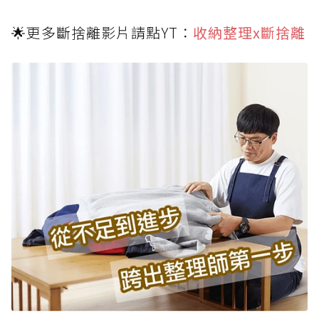
🌟更多斷捨離影片請點YT：
收納整理x斷捨離