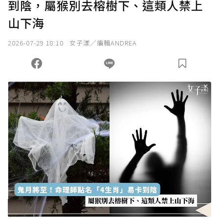
到陰，屬猴別去榕樹下、這類人禁上
確認送出
山下海
我已詳閱贊助說明，且同意站方的使用條款。
2026-07-29 18:10
女子漾／編輯ANDREA
您當前剩餘 U 利點數：
0
點；前往
購買點數