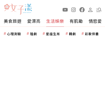
美食旅遊
愛漂亮
生活娛樂
有肌勵
情慾愛
心理測驗
陸劇
星座生肖
韓劇
彩妝保養