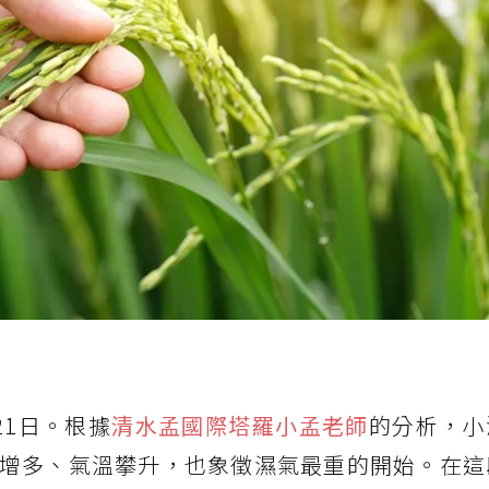
21日。根據
清水孟國際塔羅小孟老師
的分析，小
增多、氣溫攀升，也象徵濕氣最重的開始。在這