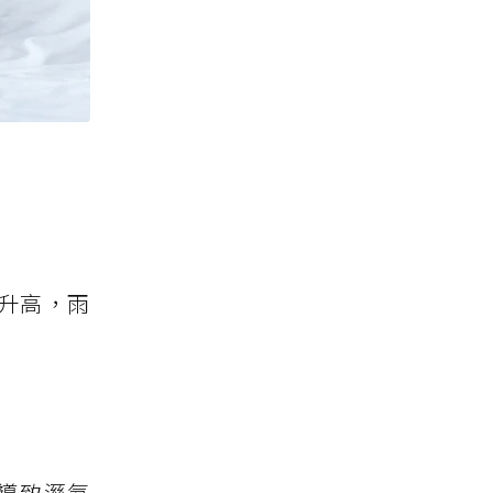
溫升高，雨
導致溼氣