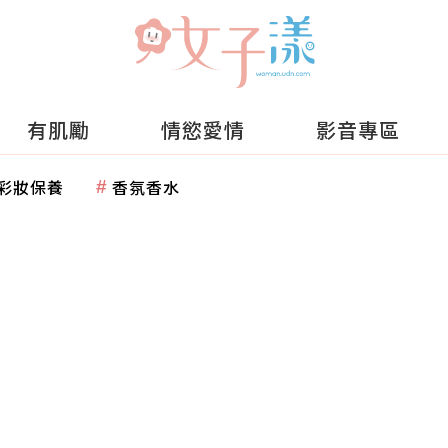
有肌勵
情慾愛情
影音專區
彩妝保養
香氛香水