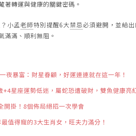
藏著轉運與健康的關鍵密碼。
阻？小孟
老師
特別提醒6大
禁忌
必須避開，並給出
氣滿滿、順利無阻。
容易一夜暴富：財星眷顧，好運連連就在這一年！
太歲+4星座運勢低迷，屬蛇恐遭破財，雙魚健康亮
全開掛！8個佈局絕招一次學會
25年最值得寵的3大生肖女，旺夫力滿分！