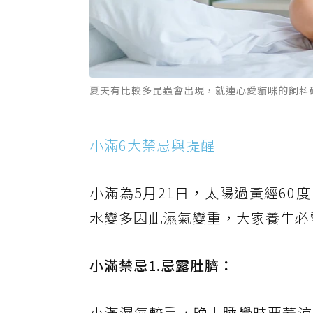
夏天有比較多昆蟲會出現，就連心愛貓咪的飼料碗
小滿6大禁忌與提醒
小滿為5月21日，太陽過黃經6
水變多因此濕氣變重，大家養生必
小滿禁忌1.忌露肚臍：
小滿濕氣較重，晚上睡覺時要蓋涼