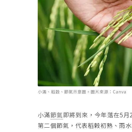
小滿、稻穀、節氣示意圖。圖片來源：Canva
小滿
節氣
即將到來，今年落在5月
第二個節氣，代表稻榖初熟、雨水