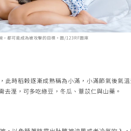
，都可能成為被攻擊的目標。圖/123RF圖庫
0度，此時稻榖逐漸成熟稱為小滿，小滿節氣後氣
需去溼，可多吃綠豆，冬瓜、薏苡仁與山藥。
被，以免睡著時露出肚臍被涼風或者冷氣吹入，