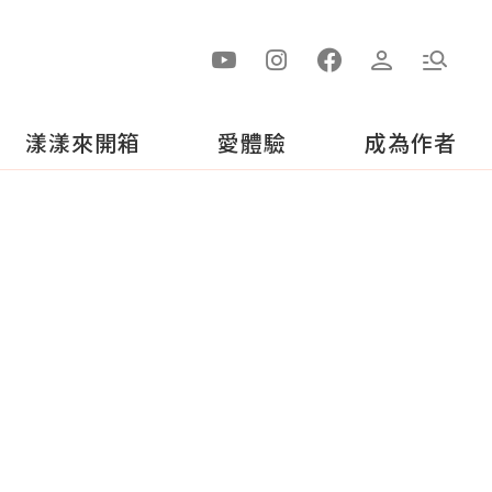
漾漾來開箱
愛體驗
成為作者