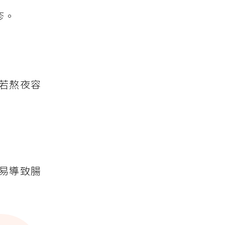
疹。
若熬夜容
易導致腸