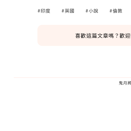
#印度
#英國
#小說
#倫敦
喜歡這篇文章嗎？歡迎
鬼月
為了鼓勵作者持續創作更好的內容，
的點數贈送給作者，一旦使用贊助點數
U 利點數 1 點 = NTD 1 元。