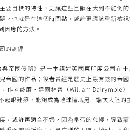
主要目標的特性，更讓這些巨獸在大到不能倒的
題。也就是在這個時間點，或許更應該重新檢視
到因應的方法。
公司的魁儡
力與帝國侵略》是一本講述英國東印度公司在十
兒帝國的作品；後者曾經是歷史上最有錢的帝國
威廉・達爾林普（William Dalrymple
不起眼建築，能夠成為地球這塊另一端次大陸的
度，或許再適合不過，因為皇帝的怠慢，導致蒙
戰爭而飽受折磨；正是這樣的天時、地利、人和