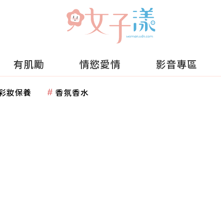
有肌勵
情慾愛情
影音專區
彩妝保養
香氛香水