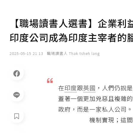
【職場讀書人選書】企業利
印度公司成為印度主宰者的
2025-05-15 21:13
職場讀書人 Thak tsheh lang
在
印度
跟
英國
，人們仍說是
蓋著一個更加兇惡且複雜的
政府，而是一家私人公司。
機制實現；這間