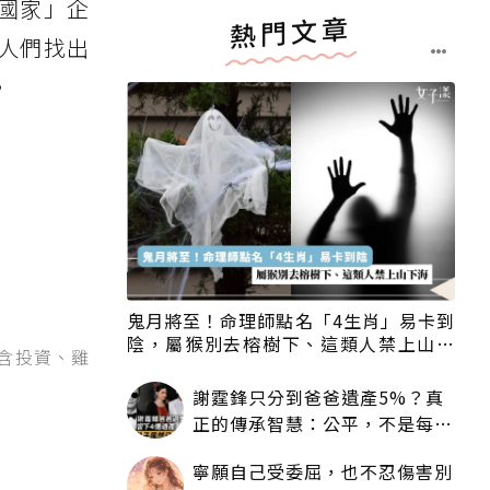
國家」企
熱門文章
人們找出
。
鬼月將至！命理師點名「4生肖」易卡到
陰，屬猴別去榕樹下、這類人禁上山下
不含投資、雞
海
謝霆鋒只分到爸爸遺產5%？真
正的傳承智慧：公平，不是每個
人拿一樣多
寧願自己受委屈，也不忍傷害別