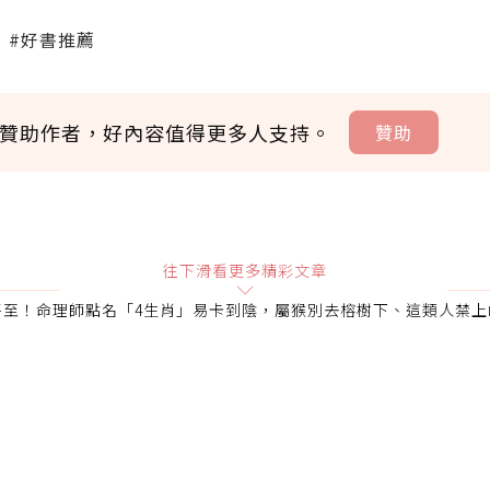
#好書推薦
贊助作者，好內容值得更多人支持。
贊助
贊助說明
往下滑看更多精彩文章
將至！命理師點名「4生肖」易卡到陰，屬猴別去榕樹下、這類人禁上
會員可以使用「贊助」功能實質回饋給喜愛的作者。可將您認
即不得撤銷，單筆贊助最低點數為30點，最高點數沒有上限
確認送出