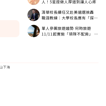
人！5星座做人厚道到讓人心疼
清華校長續任又赴美遴選挨轟
職涯教練：大學校長應有「探
索」職涯權利嗎？
單人參團旅遊趨勢 何時旅遊
11/11起實施「領隊不配房」 落
單更免收單房差
山下海
為適合
。