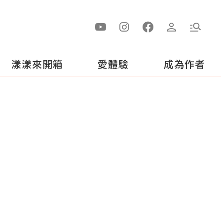
漾漾來開箱
愛體驗
成為作者