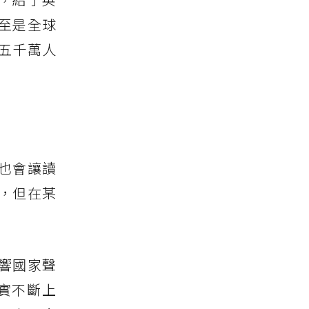
至是全球
五千萬人
也會讓讀
，但在某
響國家聲
實不斷上