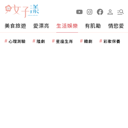
美食旅遊
愛漂亮
生活娛樂
有肌勵
情慾愛
心理測驗
陸劇
星座生肖
韓劇
彩妝保養