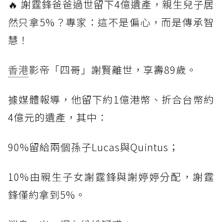
🔥 謝霆鋒爸爸過世留下4億遺產，親生兒子居
然只拿5%？專家：這不是偏心，而是傳承智
慧！
香港
影帝「四哥」謝賢離世，享壽89歲。
據媒體報導，他留下約1億港幣、折合台幣約
4億元的遺產，其中：
90%留給兩個孫子Lucas與Quintus；
10%由親生子女謝霆鋒與謝婷婷分配，謝霆
鋒僅約拿到5%。