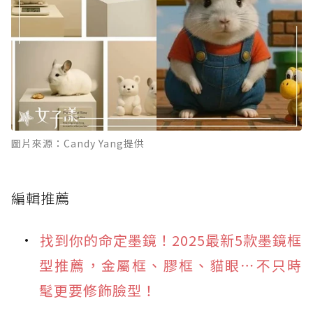
圖片來源：Candy Yang提供
編輯推薦
找到你的命定墨鏡！2025最新5款墨鏡框
型推薦，金屬框、膠框、貓眼⋯不只時
髦更要修飾臉型！