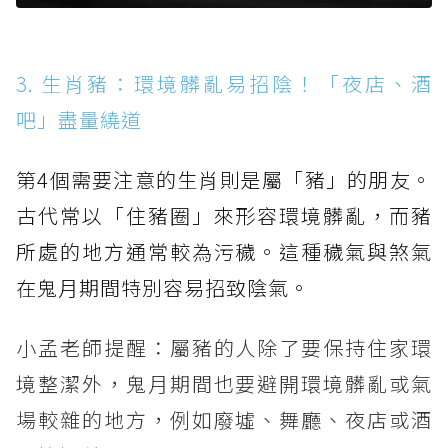
3. 生肖豬：環境髒亂易招陰！「夜店、酒
吧」盡量繞道
第4個需要注意的生肖則是屬「豬」的朋友。
古代常以「住豬圈」來形容環境髒亂，而豬
所處的地方通常較為污穢。這種穢氣與煞氣
在鬼月期間特別容易招致陰氣。
小孟老師提醒：屬豬的人除了要保持住家環
境整潔外，鬼月期間也要避開環境髒亂或氣
場較雜的地方，例如廢墟、舞廳、夜店或酒