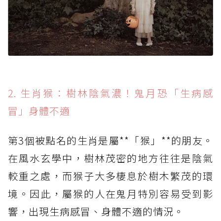
2. 生肖猴：樹林陰氣濃！鬼月恐「生病感
冒」身體不適
第3個被點名的生肖是屬**「猴」**的朋友。
在風水玄學中，樹林茂密的地方往往是陰氣
較重之處，而猴子大多棲息於樹木繁茂的環
境。因此，屬猴的人在鬼月特別容易受到影
響，出現生病感冒、身體不適的情況。