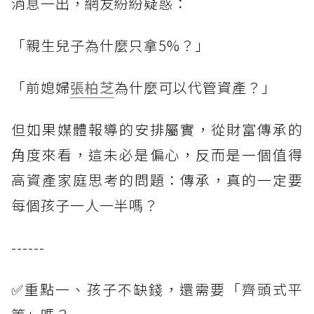
消息一出，網友紛紛疑惑：
「親生兒子為什麼只拿5%？」
「前媳婦
張柏芝
為什麼可以代管資產？」
但如果媒體報導的安排屬實，從財富傳承的
角度來看，這未必是偏心，反而是一個值得
高資產家庭思考的問題：傳承，真的一定要
每個孩子一人一半嗎？
------
✅重點一、孩子不缺錢，還需要「齊頭式平