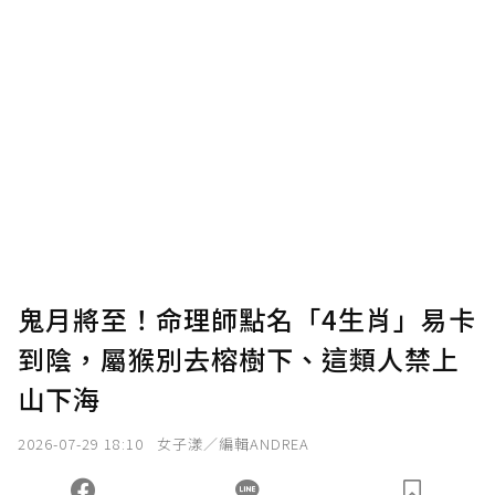
鬼月將至！命理師點名「4生肖」易卡
到陰，屬猴別去榕樹下、這類人禁上
山下海
2026-07-29 18:10
女子漾／編輯ANDREA