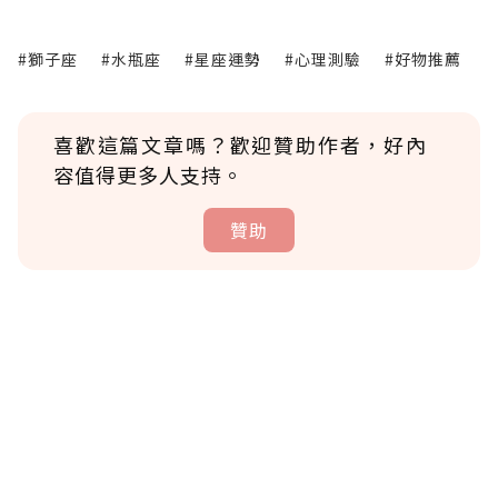
#獅子座
#水瓶座
#星座運勢
#心理測驗
#好物推薦
喜歡這篇文章嗎？歡迎贊助作者，好內
容值得更多人支持。
贊助
贊助說明
為了鼓勵作者持續創作更好的內容，會員可以
使用「贊助」功能實質回饋給喜愛的作者。可
將您認為適合的點數贈送給作者，一旦使用贊