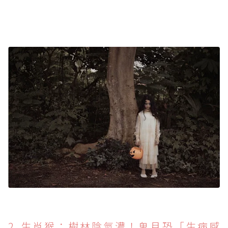
2. 生肖猴：樹林陰氣濃！鬼月恐「生病感