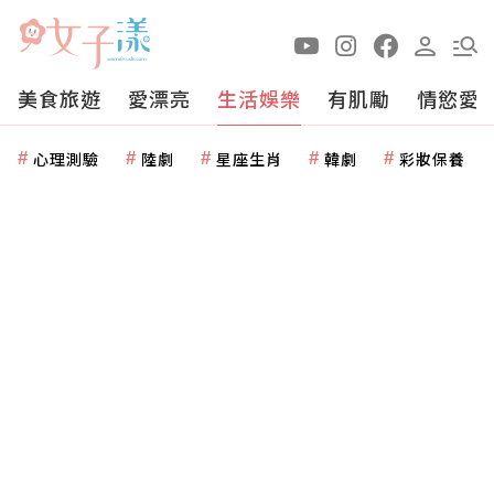
美食旅遊
愛漂亮
生活娛樂
有肌勵
情慾愛
心理測驗
陸劇
星座生肖
韓劇
彩妝保養