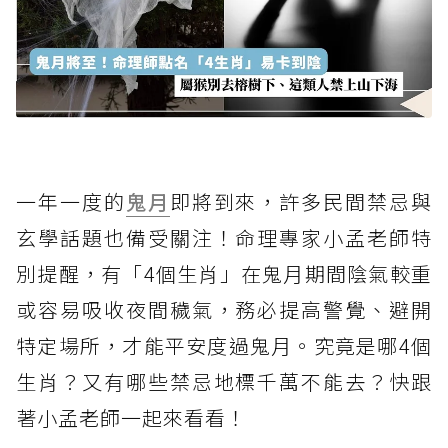
一年一度的
鬼月
即將到來，許多民間禁忌與
玄學話題也備受關注！命理專家小孟老師特
別提醒，有「4個生肖」在鬼月期間陰氣較重
或容易吸收夜間穢氣，務必提高警覺、避開
特定場所，才能平安度過鬼月。究竟是哪4個
生肖？又有哪些禁忌地標千萬不能去？快跟
著小孟老師一起來看看！