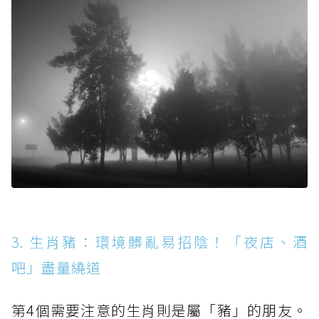
3. 生肖豬：環境髒亂易招陰！「夜店、酒
吧」盡量繞道
第4個需要注意的生肖則是屬「豬」的朋友。