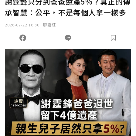
謝霆鋒只分到爸爸遺產5%？真正的傳
承智慧：公平，不是每個人拿一樣多
2026-07-22 16:30
廖嘉紅