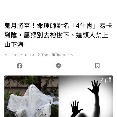
助點數即不得撤銷，單筆贊助最低點數為30
點，最高點數沒有上限。
U 利點數 1 點 = NTD 1 元。
鬼月將至！命理師點名「4生肖」易卡
到陰，屬猴別去榕樹下、這類人禁上
確認送出
山下海
我已詳閱贊助說明，且同意站方的使用條款。
2026-07-29 18:10
女子漾／編輯ANDREA
您當前剩餘 U 利點數：
0
點；前往
購買點數