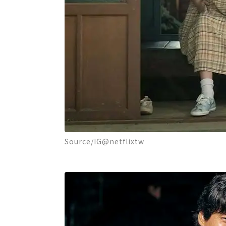
Source/IG@netflixtw