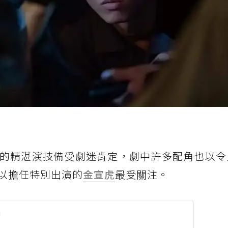
的精湛演技備受劇迷肯定，劇中許多配角也以令
以擔任特別出演的
金宣虎
最受關注。