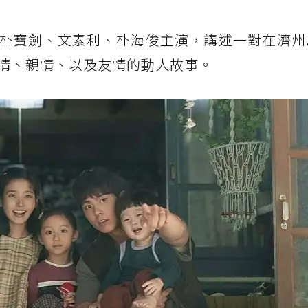
、朴寶劍、文素利、朴海俊主演，講述一對在濟州
情、親情、以及友情的動人故事。