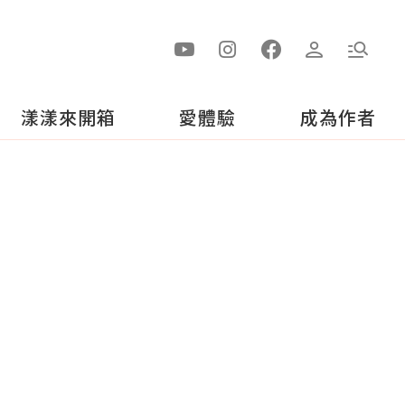
漾漾來開箱
愛體驗
成為作者