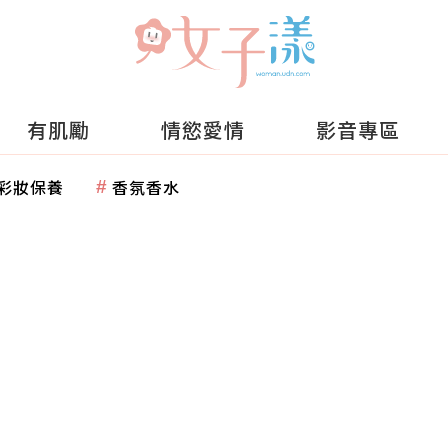
有肌勵
情慾愛情
影音專區
彩妝保養
香氛香水