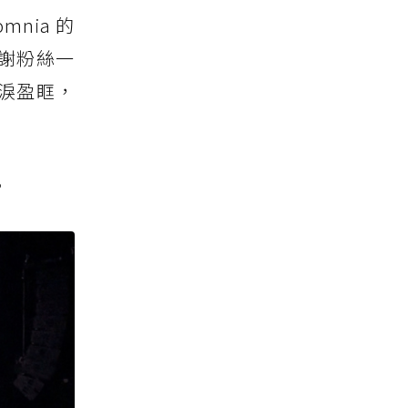
nia 的
謝粉絲一
淚盈眶，
。