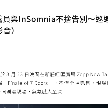
r成員與InSomnia不捨告別～
影音）
於 3 月 23 日晚間在新莊紅匯廣場 Zepp New Tai
nale of 7 Doors」，不僅全場完售，現
員一同淚灑現場，氣氛感人至深。