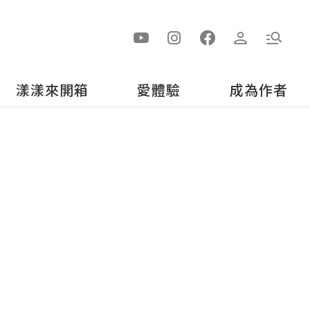
漾漾來開箱
愛體驗
成為作者