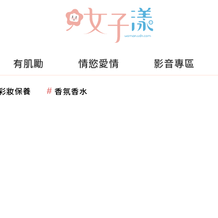
有肌勵
情慾愛情
影音專區
彩妝保養
香氛香水