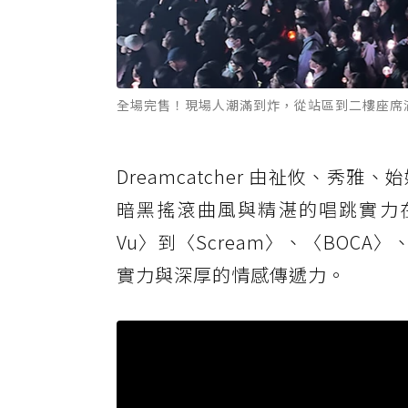
全場完售！現場人潮滿到炸，從站區到二樓座席滿滿InSo
Dreamcatcher 由祉攸、
暗黑搖滾曲風與精湛的唱跳實力在
Vu〉到〈Scream〉、〈BOCA
實力與深厚的情感傳遞力。