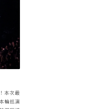
漲！本次最
對本輪巡演