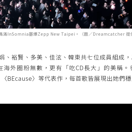
mnia塞爆Zepp New Taipei。（圖／Dreamcatcher 
秀雅、始娟、裕賢、多美、佳泫、韓東共七位成員組成
海外圈粉無數，更有「吃CD長大」的美稱。從〈
〉、〈BEcause〉等代表作，每首歌皆展現出她們