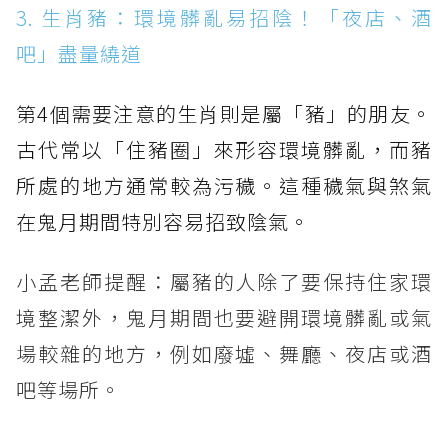
3. 生肖豬：環境髒亂易招陰！「夜店、酒
吧」盡量繞道
第4個需要注意的生肖則是屬「豬」的朋友。
古代常以「住豬圈」來形容環境髒亂，而豬
所處的地方通常較為污穢。這種穢氣與煞氣
在鬼月期間特別容易招致陰氣。
小孟老師提醒：屬豬的人除了要保持住家環
境整潔外，鬼月期間也要避開環境髒亂或氣
場較雜的地方，例如廢墟、舞廳、夜店或酒
吧等場所。