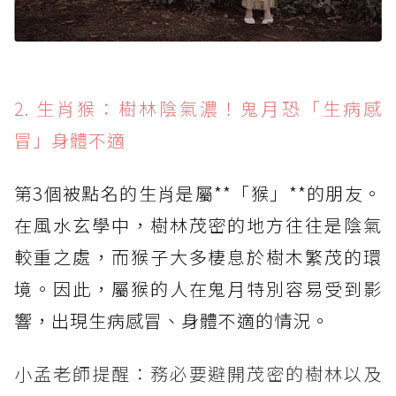
2. 生肖猴：樹林陰氣濃！鬼月恐「生病感
冒」身體不適
第3個被點名的生肖是屬**「猴」**的朋友。
在風水玄學中，樹林茂密的地方往往是陰氣
較重之處，而猴子大多棲息於樹木繁茂的環
境。因此，屬猴的人在鬼月特別容易受到影
響，出現生病感冒、身體不適的情況。
小孟老師提醒：務必要避開茂密的樹林以及