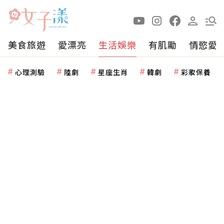
美食旅遊
愛漂亮
生活娛樂
有肌勵
情慾愛
心理測驗
陸劇
星座生肖
韓劇
彩妝保養