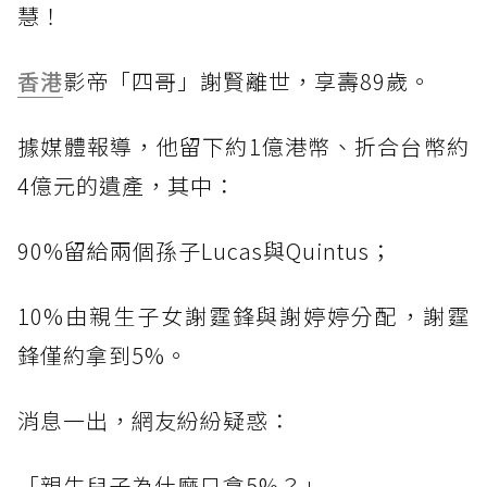
慧！
香港
影帝「四哥」謝賢離世，享壽89歲。
據媒體報導，他留下約1億港幣、折合台幣約
4億元的遺產，其中：
90%留給兩個孫子Lucas與Quintus；
10%由親生子女謝霆鋒與謝婷婷分配，謝霆
鋒僅約拿到5%。
消息一出，網友紛紛疑惑：
「親生兒子為什麼只拿5%？」