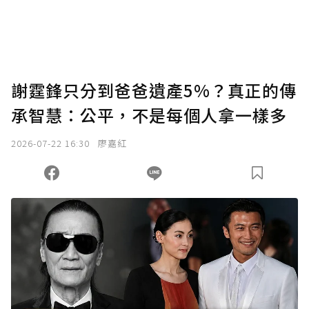
謝霆鋒只分到爸爸遺產5%？真正的傳
承智慧：公平，不是每個人拿一樣多
2026-07-22 16:30
廖嘉紅