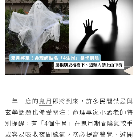
一年一度的
鬼月
即將到來，許多民間禁忌與
玄學話題也備受關注！命理專家小孟老師特
別提醒，有「4個生肖」在鬼月期間陰氣較重
或容易吸收夜間穢氣，務必提高警覺、避開