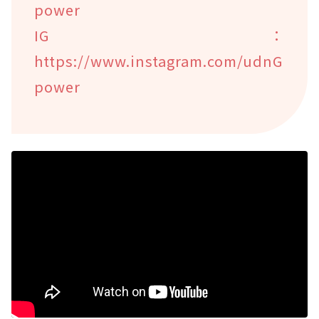
power
IG：
https://www.instagram.com/udnG
power