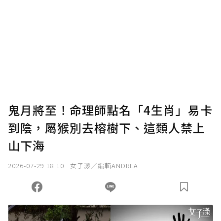
鬼月將至！命理師點名「4生肖」易卡
到陰，屬猴別去榕樹下、這類人禁上
山下海
2026-07-29 18:10
女子漾／編輯ANDREA