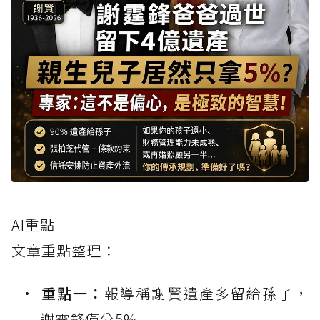
AI重點
文章重點整理：
重點一：
報導稱謝賢遺產多留給孫子，
謝霆鋒僅分5%