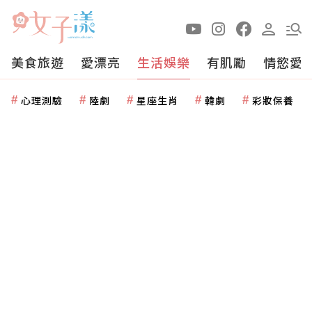
美食旅遊
愛漂亮
生活娛樂
有肌勵
情慾愛
心理測驗
陸劇
星座生肖
韓劇
彩妝保養