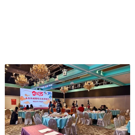
貴賓致詞
互動活動與DIY體驗
古裝評選環節
圓滿落幕，餘韻悠長