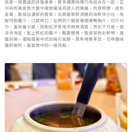
這是一道豐盛的拼盤美食，將多種風味精巧地結合在一起。正
中央的黃金色大盤中擺放著油亮誘人的燻雞，肉質鮮嫩，皮色
金黃，散發出濃郁的香氣；右側是新鮮滑嫩的海鮮拌沙拉，搭
配特製醬汁，口感爽口；左側的小盤裝著煙燻鴨胸片，切片均
勻，富有層次感，搭配紅洋蔥增添微辣清香；而右下方是一道
涼拌海蜇，配上鮮紅的醬汁，酸甜開胃。整道菜色彩鮮明，擺
盤別緻，還點綴著中式的梅花裝飾，既有視覺享受，也喚醒味
蕾的愉悅，是宴席中的一道亮點。