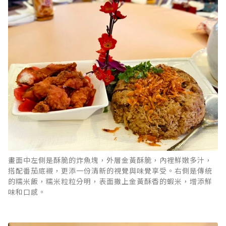
畫面中左側是酥脆的炸魚塊，外層金黃酥脆，內裡鮮嫩多汁，
搭配番茄底襯，更添一份清新的視覺與味覺享受。右側是傳統
的糯米飯，糯米粒粒分明，表面撒上金黃酥香的蝦米，增添鮮
味和口感。