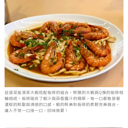
這道菜是清蒸大蝦搭配板條的組合，鮮嫩的大蝦與Q彈的板條相
輔相成。板條吸收了蝦汁與蒜香醬汁的精華，每一口都散發著
濃郁的鮮甜與滑順的口感。蝦的鮮美和板條的柔韌完美融合，
讓人不禁一口接一口，回味無窮！