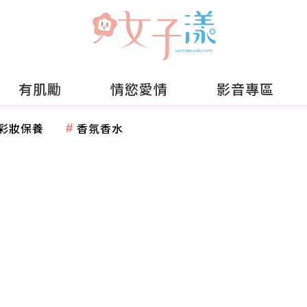
有肌勵
情慾愛情
影音專區
彩妝保養
香氛香水