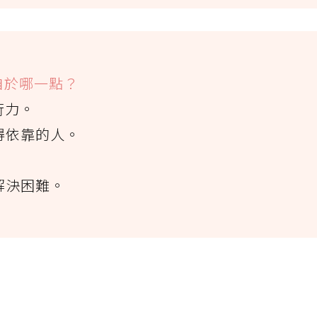
自於哪一點？
行力。
得依靠的人。
。
解決困難。