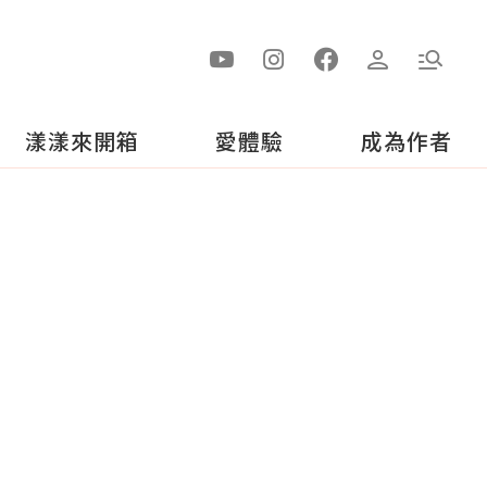
漾漾來開箱
愛體驗
成為作者