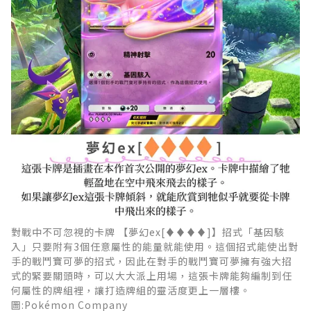
對戰中不可忽視的卡牌 【夢幻ex[♦♦♦♦]】招式「基因駭
入」只要附有3個任意屬性的能量就能使用。這個招式能使出對
手的戰鬥寶可夢的招式，因此在對手的戰鬥寶可夢擁有強大招
式的緊要關頭時，可以大大派上用場，這張卡牌能夠編制到任
何屬性的牌組裡，讓打造牌組的靈活度更上一層樓。
圖:Pokémon Company