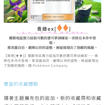
【青綠[♦♦]】關都地區實力屈指可數的寶可夢訓練家──青
綠在本作中登場。那表露自信、嚴陣以待的姿態，無疑展現出
了勁敵的風範。圖:Pokémon Company
豐富的收藏體驗
隨著主題擴充包的追加，新的收藏冊和收藏