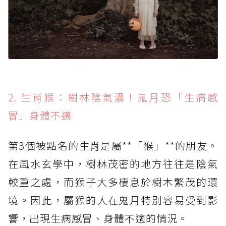
2. 生肖猴：樹林陰氣濃！鬼月恐「生病感
冒」身體不適
第3個被點名的生肖是屬**「猴」**的朋友。
在風水玄學中，樹林茂密的地方往往是陰氣
較重之處，而猴子大多棲息於樹木繁茂的環
境。因此，屬猴的人在鬼月特別容易受到影
響，出現生病感冒、身體不適的情況。