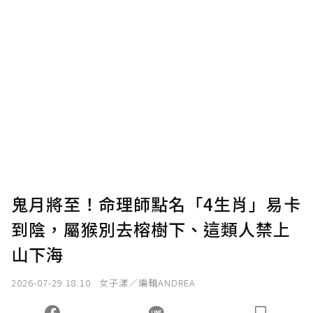
鬼月將至！命理師點名「4生肖」易卡
到陰，屬猴別去榕樹下、這類人禁上
山下海
2026-07-29 18:10
女子漾／編輯ANDREA