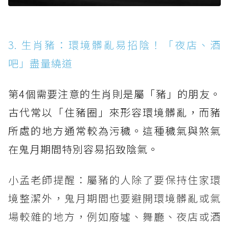
3. 生肖豬：環境髒亂易招陰！「夜店、酒
吧」盡量繞道
第4個需要注意的生肖則是屬「豬」的朋友。
古代常以「住豬圈」來形容環境髒亂，而豬
所處的地方通常較為污穢。這種穢氣與煞氣
在鬼月期間特別容易招致陰氣。
小孟老師提醒：屬豬的人除了要保持住家環
境整潔外，鬼月期間也要避開環境髒亂或氣
場較雜的地方，例如廢墟、舞廳、夜店或酒