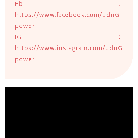
Fb：
https://www.facebook.com/udnG
power
IG：
https://www.instagram.com/udnG
power