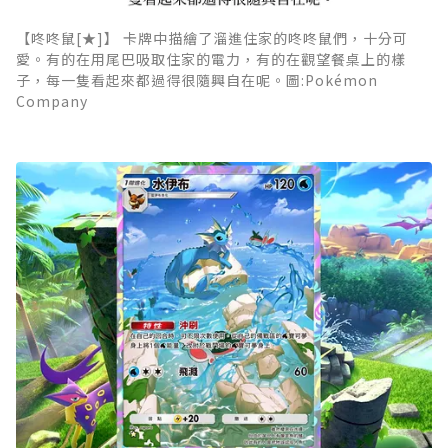
【咚咚鼠[★]】 卡牌中描繪了溜進住家的咚咚鼠們，十分可
愛。有的在用尾巴吸取住家的電力，有的在觀望餐桌上的樣
子，每一隻看起來都過得很隨興自在呢。圖:Pokémon
Company