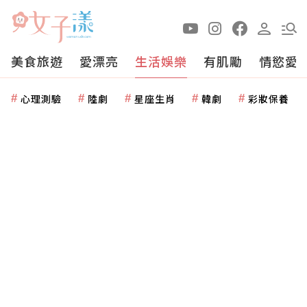
美食旅遊
愛漂亮
生活娛樂
有肌勵
情慾愛
心理測驗
陸劇
星座生肖
韓劇
彩妝保養