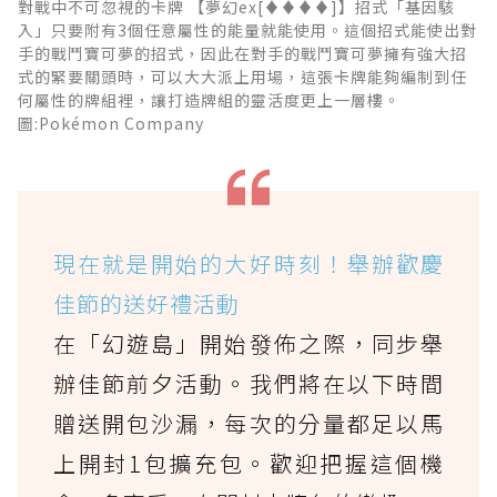
對戰中不可忽視的卡牌 【夢幻ex[♦♦♦♦]】招式「基因駭
入」只要附有3個任意屬性的能量就能使用。這個招式能使出對
手的戰鬥寶可夢的招式，因此在對手的戰鬥寶可夢擁有強大招
式的緊要關頭時，可以大大派上用場，這張卡牌能夠編制到任
何屬性的牌組裡，讓打造牌組的靈活度更上一層樓。
圖:Pokémon Company
現在就是開始的大好時刻！舉辦歡慶
佳節的送好禮活動
在「幻遊島」開始發佈之際，同步舉
辦佳節前夕活動。我們將在以下時間
贈送開包沙漏，每次的分量都足以馬
上開封1包擴充包。歡迎把握這個機