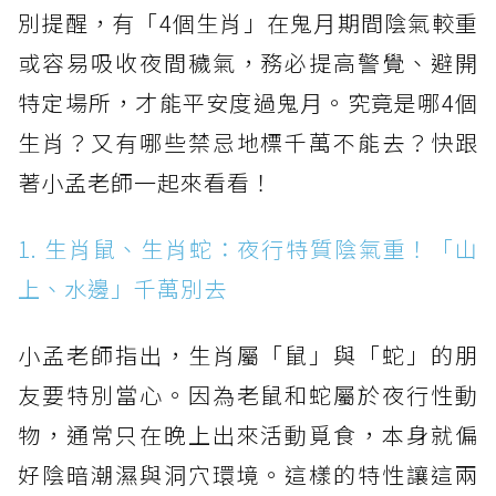
別提醒，有「4個生肖」在鬼月期間陰氣較重
或容易吸收夜間穢氣，務必提高警覺、避開
特定場所，才能平安度過鬼月。究竟是哪4個
生肖？又有哪些禁忌地標千萬不能去？快跟
著小孟老師一起來看看！
1. 生肖鼠、生肖蛇：夜行特質陰氣重！「山
上、水邊」千萬別去
小孟老師指出，生肖屬「鼠」與「蛇」的朋
友要特別當心。因為老鼠和蛇屬於夜行性動
物，通常只在晚上出來活動覓食，本身就偏
好陰暗潮濕與洞穴環境。這樣的特性讓這兩