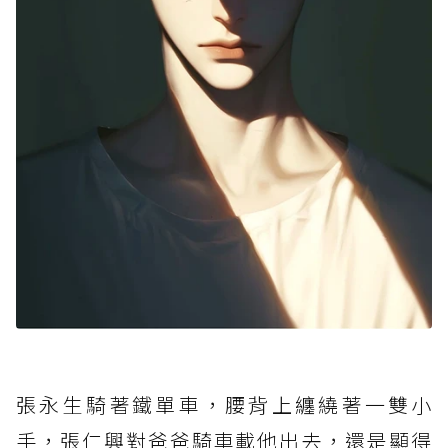
張永生騎著鐵單車，腰背上纏繞著一雙小
手，張仁興對爸爸騎車載他出去，還是顯得