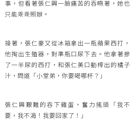
事，但看著張仁興一臉痛苦的吞嚥著，她也
只能乖乖照辦。
接著，張仁豪又從冰箱拿出一瓶蘋果西打，
他掏出生殖器，對準瓶口尿下去。他拿著摻
了一半尿的西打，和張仁美口動榨出的橘子
汁，問道「小堂弟，你要喝哪杯？」
張仁興艱難的吞下雞蛋，奮力搖頭「我不
要，我不渴！我要回家了！」