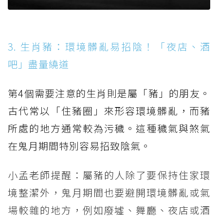
3. 生肖豬：環境髒亂易招陰！「夜店、酒
吧」盡量繞道
第4個需要注意的生肖則是屬「豬」的朋友。
古代常以「住豬圈」來形容環境髒亂，而豬
所處的地方通常較為污穢。這種穢氣與煞氣
在鬼月期間特別容易招致陰氣。
小孟老師提醒：屬豬的人除了要保持住家環
境整潔外，鬼月期間也要避開環境髒亂或氣
場較雜的地方，例如廢墟、舞廳、夜店或酒