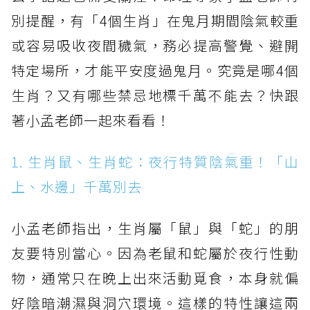
別提醒，有「4個生肖」在鬼月期間陰氣較重
或容易吸收夜間穢氣，務必提高警覺、避開
特定場所，才能平安度過鬼月。究竟是哪4個
生肖？又有哪些禁忌地標千萬不能去？快跟
著小孟老師一起來看看！
1. 生肖鼠、生肖蛇：夜行特質陰氣重！「山
上、水邊」千萬別去
小孟老師指出，生肖屬「鼠」與「蛇」的朋
友要特別當心。因為老鼠和蛇屬於夜行性動
物，通常只在晚上出來活動覓食，本身就偏
好陰暗潮濕與洞穴環境。這樣的特性讓這兩