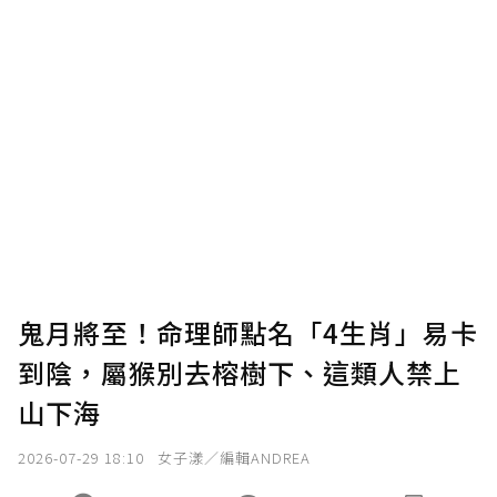
贊助說明
為了鼓勵作者持續創作更好的內容，會員可以
使用「贊助」功能實質回饋給喜愛的作者。可
將您認為適合的點數贈送給作者，一旦使用贊
助點數即不得撤銷，單筆贊助最低點數為30
點，最高點數沒有上限。
U 利點數 1 點 = NTD 1 元。
鬼月將至！命理師點名「4生肖」易卡
到陰，屬猴別去榕樹下、這類人禁上
確認送出
山下海
我已詳閱贊助說明，且同意站方的使用條款。
2026-07-29 18:10
女子漾／編輯ANDREA