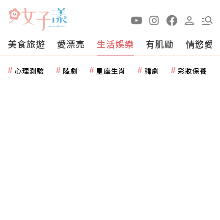
美食旅遊
愛漂亮
生活娛樂
有肌勵
情慾愛
心理測驗
陸劇
星座生肖
韓劇
彩妝保養