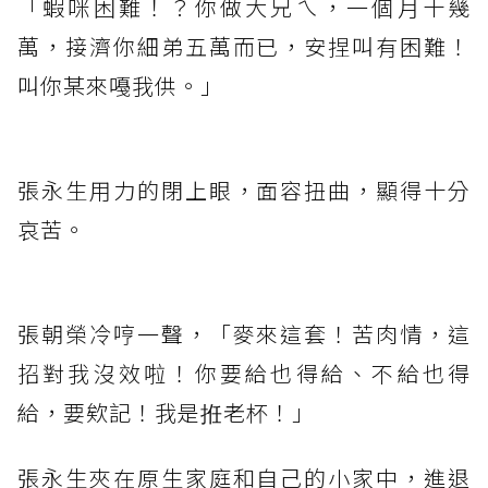
「蝦咪困難！？你做大兄ㄟ，一個月十幾
萬，接濟你細弟五萬而已，安捏叫有困難！
叫你某來嘠我供。」
張永生用力的閉上眼，面容扭曲，顯得十分
哀苦。
張朝榮冷哼一聲，「麥來這套！苦肉情，這
招對我沒效啦！你要給也得給、不給也得
給，要欸記！我是拰老杯！」
張永生夾在原生家庭和自己的小家中，進退