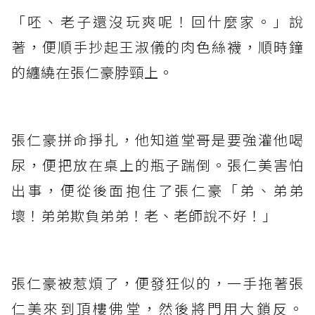
「呸、老子還沒玩爽呢！回什麼家。」說
著，便順手抄起王淑儀的肉色絲襪，順時鐘
的纏繞在張仁豪脖頸上。
張仁豪拼命掙扎，他知道堂哥是要強灌他喝
尿，便把放在桌上的瓶子踹倒。張仁美害怕
出事，便從後面抱住了張仁豪「弟、弟弟
壞！弟弟欺負弟弟！老、老師說不好！」
張仁豪被惹煩了，便發狂似的，一手拖著張
仁美來到頂樓佛堂，然後將門用大鎖反。