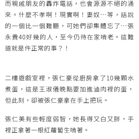
而親戚朋友的轟炸電話，也會源源不絕的涌
來。什麼不孝啊！現實啊！妻奴…等，話說
的一個比一個難聽，可她們卻集體忘了…張
永貴40好幾的人，至今仍待在家啃老。這難
道就是件正常的事？！
二樓遊戲室裡，張仁豪從廚房拿了10幾顆水
煮蛋，這是王淑儀晚點要加進滷肉裡的蛋，
但此刻，卻被張仁豪拿在手上把玩。
張仁美有些輕度弱智，她長得又白又胖，手
裡正拿著一根紅蘿蔔生啃著。