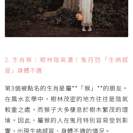
2. 生肖猴：樹林陰氣濃！鬼月恐「生病感
冒」身體不適
第3個被點名的生肖是屬**「猴」**的朋友。
在風水玄學中，樹林茂密的地方往往是陰氣
較重之處，而猴子大多棲息於樹木繁茂的環
境。因此，屬猴的人在鬼月特別容易受到影
響，出現生病感冒、身體不適的情況。