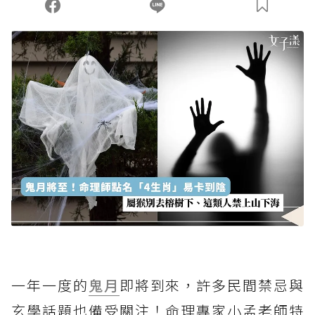
您當前剩餘 U 利點數：
0
點；前往
購買點數
一年一度的
鬼月
即將到來，許多民間禁忌與
玄學話題也備受關注！命理專家小孟老師特