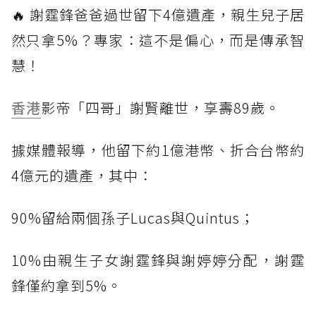
🔥 謝霆鋒爸爸過世留下4億遺產，親生兒子居
然只拿5%？專家：這不是偏心，而是傳承智
慧！
香港
影帝「四哥」謝賢離世，享壽89歲。
據媒體報導，他留下約1億港幣、折合台幣約
4億元的遺產，其中：
90%留給兩個孫子Lucas與Quintus；
10%由親生子女謝霆鋒與謝婷婷分配，謝霆
鋒僅約拿到5%。