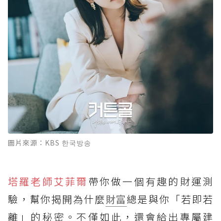
圖片來源：KBS 한국방송
塔羅老師艾菲爾
帶你做一個有趣的財運測
驗，幫你揭開為什麼
財富
總是與你「若即若
離」的秘密。不僅如此，還會給出專屬建