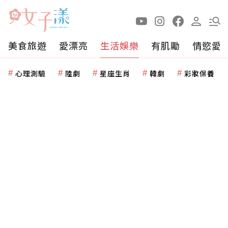
美食旅遊
愛漂亮
生活娛樂
有肌勵
情慾愛
心理測驗
陸劇
星座生肖
韓劇
彩妝保養