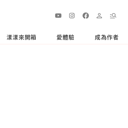
漾漾來開箱
愛體驗
成為作者