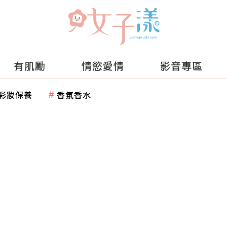
有肌勵
情慾愛情
影音專區
彩妝保養
香氛香水