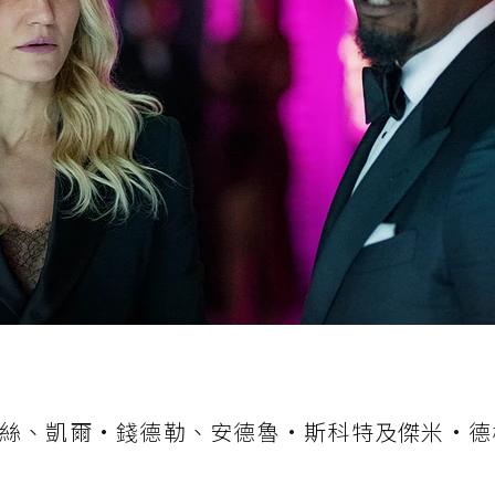
絲、凱爾·錢德勒、安德魯·斯科特及傑米·德