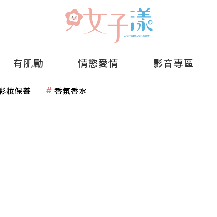
有肌勵
情慾愛情
影音專區
彩妝保養
香氛香水