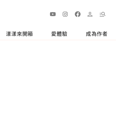
漾漾來開箱
愛體驗
成為作者