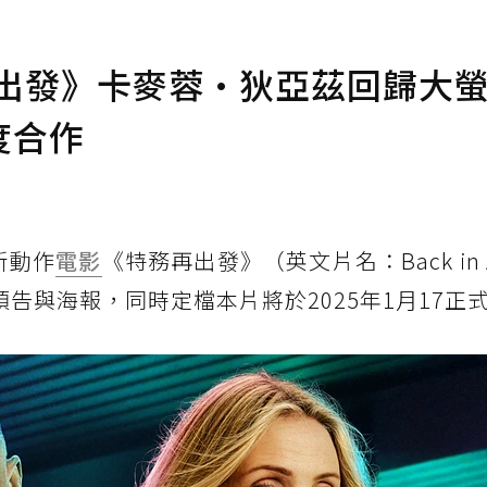
再出發》卡麥蓉·狄亞茲回歸大
度合作
全新動作
電影
《特務再出發》（英文片名：Back in A
預告與海報，同時定檔本片將於2025年1月17正