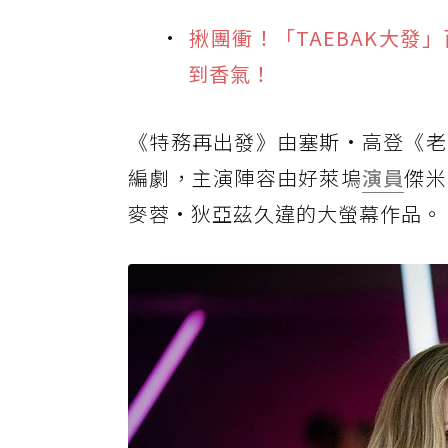
揪團衝！「TAEBAK大
到香氣！
《特務再出發》由塞斯·高登《老
編劇，主演陣容由好萊塢
演員
傑米
麥蓉·狄亞茲久違的大螢幕作品。