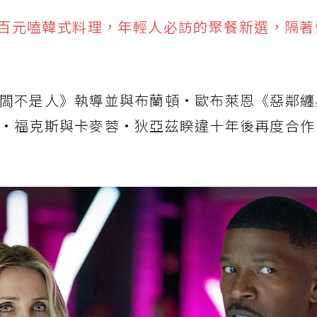
發」百元嗑韓式料理，年輕人必訪的聚餐新選，隔
闆不是人》執導並與布蘭頓·歐布萊恩《惡鄰纏
·福克斯與卡麥蓉·狄亞茲睽違十年後再度合作