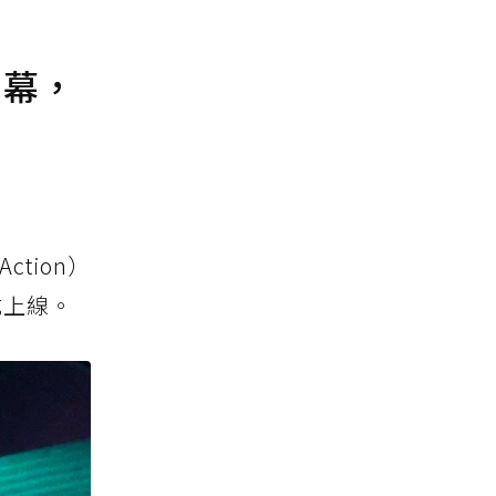
螢幕，
ction）
式上線。