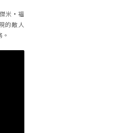
傑米·福
現的敵人
務。