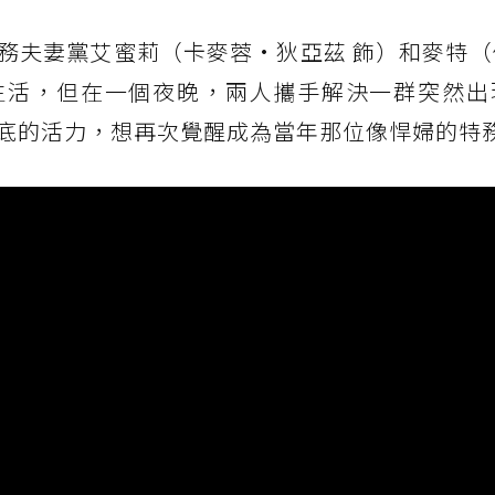
務夫妻黨艾蜜莉（卡麥蓉·狄亞茲 飾）和麥特（
生活，但在一個夜晚，兩人攜手解決一群突然出
底的活力，想再次覺醒成為當年那位像悍婦的特