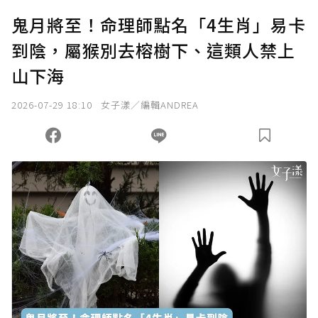
鬼月將至！命理師點名「4生肖」易卡
到陰，屬猴別去榕樹下、這類人禁上
山下海
2026-07-29 18:10
女子漾／編輯ANDREA