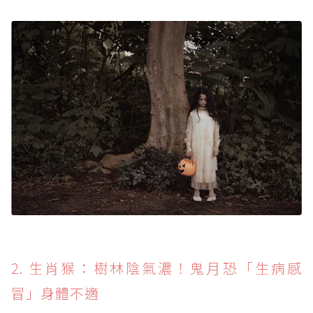
2. 生肖猴：樹林陰氣濃！鬼月恐「生病感
冒」身體不適