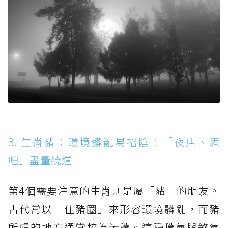
3. 生肖豬：環境髒亂易招陰！「夜店、酒
吧」盡量繞道
第4個需要注意的生肖則是屬「豬」的朋友。
古代常以「住豬圈」來形容環境髒亂，而豬
所處的地方通常較為污穢。這種穢氣與煞氣