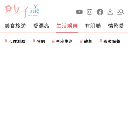
美食旅遊
愛漂亮
生活娛樂
有肌勵
情慾愛
心理測驗
陸劇
星座生肖
韓劇
彩妝保養