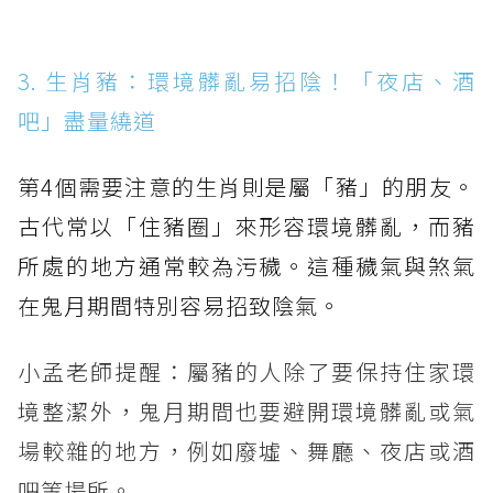
3. 生肖豬：環境髒亂易招陰！「夜店、酒
吧」盡量繞道
第4個需要注意的生肖則是屬「豬」的朋友。
古代常以「住豬圈」來形容環境髒亂，而豬
所處的地方通常較為污穢。這種穢氣與煞氣
在鬼月期間特別容易招致陰氣。
小孟老師提醒：屬豬的人除了要保持住家環
境整潔外，鬼月期間也要避開環境髒亂或氣
場較雜的地方，例如廢墟、舞廳、夜店或酒
吧等場所。