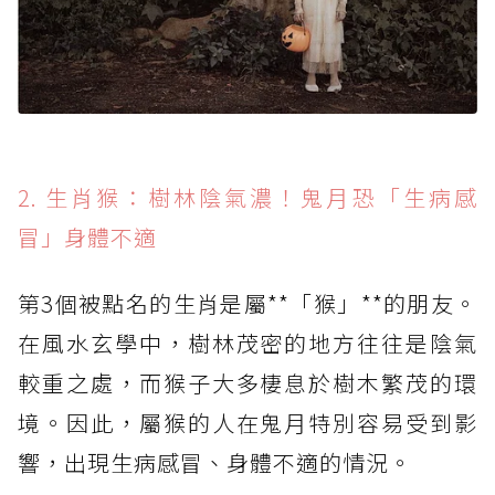
2. 生肖猴：樹林陰氣濃！鬼月恐「生病感
冒」身體不適
第3個被點名的生肖是屬**「猴」**的朋友。
在風水玄學中，樹林茂密的地方往往是陰氣
較重之處，而猴子大多棲息於樹木繁茂的環
境。因此，屬猴的人在鬼月特別容易受到影
響，出現生病感冒、身體不適的情況。