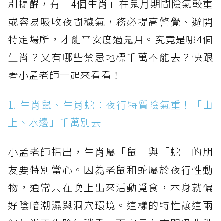
別提醒，有「4個生肖」在鬼月期間陰氣較重
或容易吸收夜間穢氣，務必提高警覺、避開
特定場所，才能平安度過鬼月。究竟是哪4個
生肖？又有哪些禁忌地標千萬不能去？快跟
著小孟老師一起來看看！
1. 生肖鼠、生肖蛇：夜行特質陰氣重！「山
上、水邊」千萬別去
小孟老師指出，生肖屬「鼠」與「蛇」的朋
友要特別當心。因為老鼠和蛇屬於夜行性動
物，通常只在晚上出來活動覓食，本身就偏
好陰暗潮濕與洞穴環境。這樣的特性讓這兩