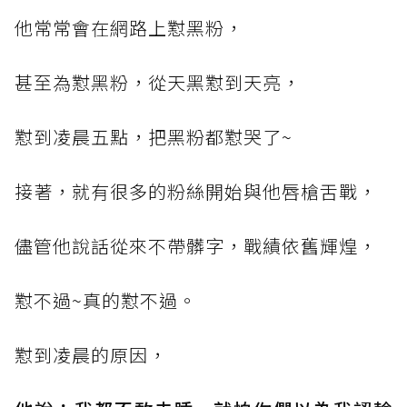
他常常會在網路上懟黑粉，
甚至為懟黑粉，從天黑懟到天亮，
懟到凌晨五點，把黑粉都懟哭了~
接著，就有很多的粉絲開始與他唇槍舌戰，
儘管他說話從來不帶髒字，戰績依舊輝煌，
懟不過~真的懟不過。
懟到凌晨的原因，