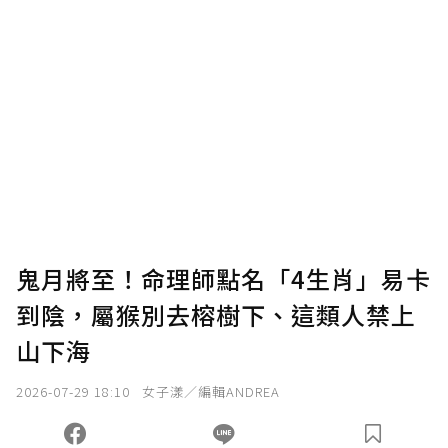
贊助說明
為了鼓勵作者持續創作更好的內容，會員可以
使用「贊助」功能實質回饋給喜愛的作者。可
將您認為適合的點數贈送給作者，一旦使用贊
助點數即不得撤銷，單筆贊助最低點數為30
點，最高點數沒有上限。
U 利點數 1 點 = NTD 1 元。
鬼月將至！命理師點名「4生肖」易卡
到陰，屬猴別去榕樹下、這類人禁上
確認送出
山下海
我已詳閱贊助說明，且同意站方的使用條款。
2026-07-29 18:10
女子漾／編輯ANDREA
您當前剩餘 U 利點數：
0
點；前往
購買點數