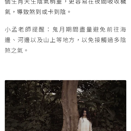
個生肖天生陰氣稍重，更容易在夜間吸收穢
氣，導致煞到或卡到陰。
小孟老師提醒：鬼月期間盡量避免前往海
邊、河邊以及山上等地方，以免接觸過多陰
煞之氣。