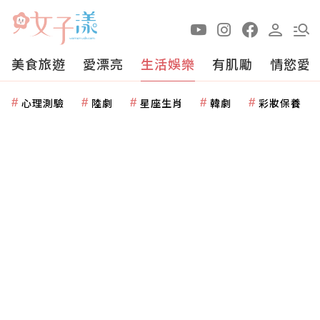
美食旅遊
愛漂亮
生活娛樂
有肌勵
情慾愛
心理測驗
陸劇
星座生肖
韓劇
彩妝保養