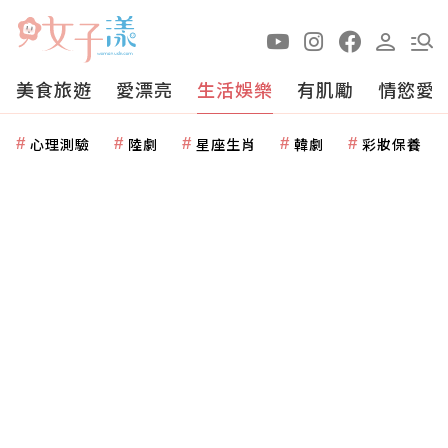
美食旅遊
愛漂亮
生活娛樂
有肌勵
情慾愛
心理測驗
陸劇
星座生肖
韓劇
彩妝保養