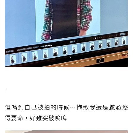
-
但輪到自己被拍的時候…抱歉我還是尷尬癌
得要命，好難突破嗚嗚