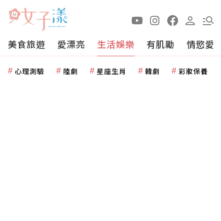
美食旅遊
愛漂亮
生活娛樂
有肌勵
情慾愛
心理測驗
陸劇
星座生肖
韓劇
彩妝保養