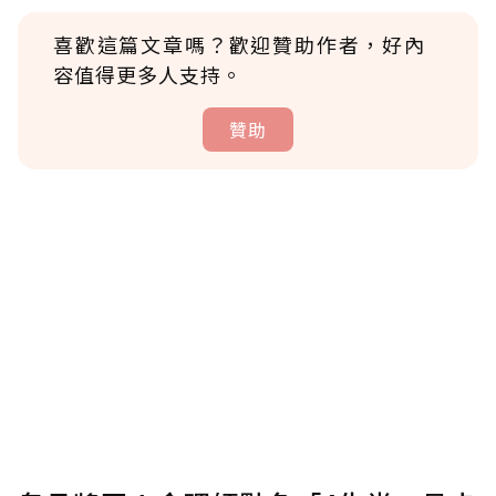
喜歡這篇文章嗎？歡迎贊助作者，好內
容值得更多人支持。
贊助
贊助說明
為了鼓勵作者持續創作更好的內容，會員可以
使用「贊助」功能實質回饋給喜愛的作者。可
將您認為適合的點數贈送給作者，一旦使用贊
助點數即不得撤銷，單筆贊助最低點數為30
點，最高點數沒有上限。
U 利點數 1 點 = NTD 1 元。