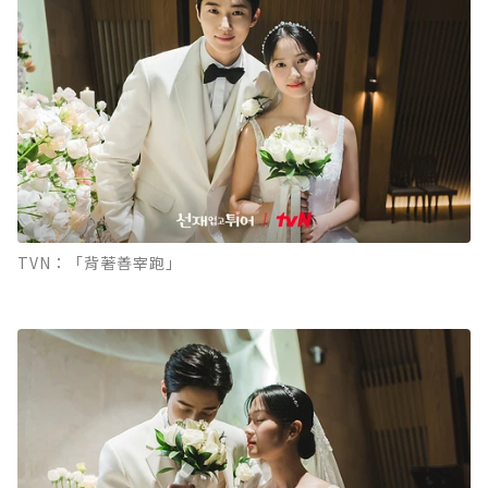
TVN：「背著善宰跑」