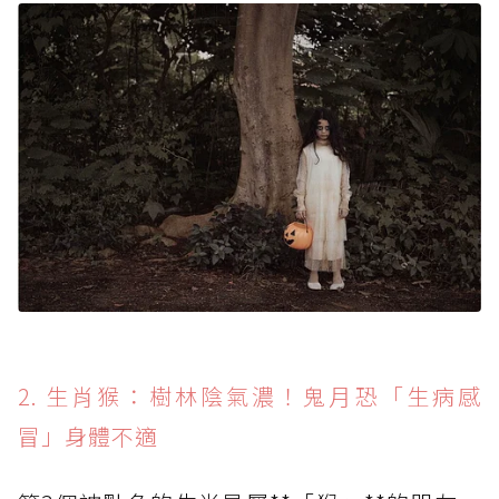
2. 生肖猴：樹林陰氣濃！鬼月恐「生病感
冒」身體不適