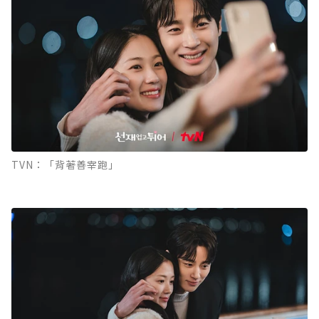
TVN：「背著善宰跑」