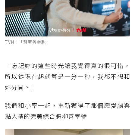
TVN：「背著善宰跑」
「忘記妳的這些時光讓我覺得真的很可惜，
所以從現在起就算是一分一秒，我都不想和
妳分開。」
我們和小率一起，重新獲得了那個戀愛腦與
黏人精的完美綜合體柳善宰🩵