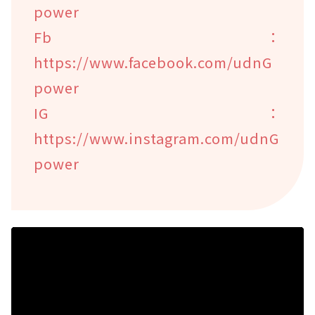
power
Fb：
https://www.facebook.com/udnG
power
IG：
https://www.instagram.com/udnG
power