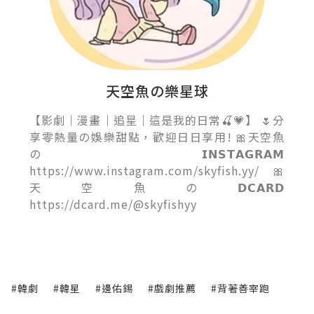
天空魚の樂星球
【影劇｜漫畫｜追星｜這是我的日常🍒💗】 🌷分
享零熱量の娛樂甜點，歡迎日日享用! 🎀天空魚
の𝗜𝗡𝗦𝗧𝗔𝗚𝗥𝗔𝗠
https://www.instagram.com/skyfish.yy/ 🎀
天空魚の𝗗𝗖𝗔𝗥𝗗
https://dcard.me/@skyfishyy
#韓劇
#韓星
#邊佑錫
#戲劇推薦
#背著善宰跑