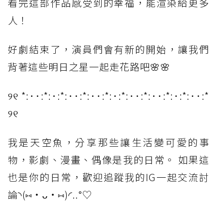
看完這部作品感受到的幸福，能渲染給更多
人！
好劇結束了，演員們會有新的開始，讓我們
背著這些明日之星一起走花路吧🌸🌸
୨୧ *:･･:*:･:*:･･:*:･･:*:･:*:･･:*:･･:*:･:*:･･:*
୨୧
我是天空魚，分享那些讓生活變可愛的事
物，影劇、漫畫、偶像是我的日常。 如果這
也是你的日常，歡迎追蹤我的IG一起交流討
論◝(⑅•ᴗ•⑅)◜..°♡