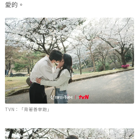
愛的。
TVN：「背著善宰跑」