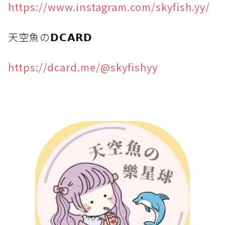
https://www.instagram.com/skyfish.yy/
天空魚の𝗗𝗖𝗔𝗥𝗗
https://dcard.me/@skyfishyy