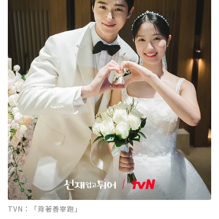
TVN：「背著善宰跑」