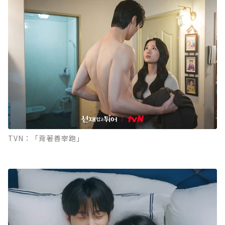
TVN：「背著善宰跑」