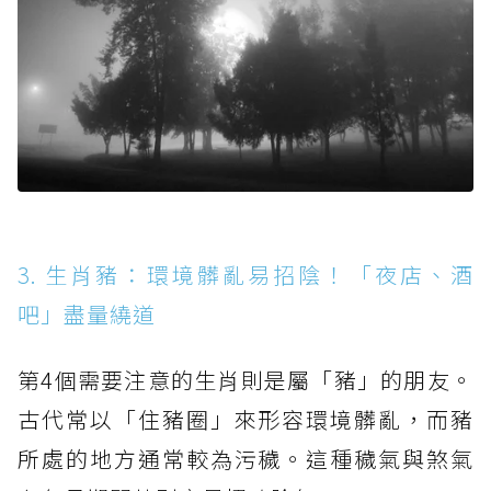
3. 生肖豬：環境髒亂易招陰！「夜店、酒
吧」盡量繞道
第4個需要注意的生肖則是屬「豬」的朋友。
古代常以「住豬圈」來形容環境髒亂，而豬
所處的地方通常較為污穢。這種穢氣與煞氣