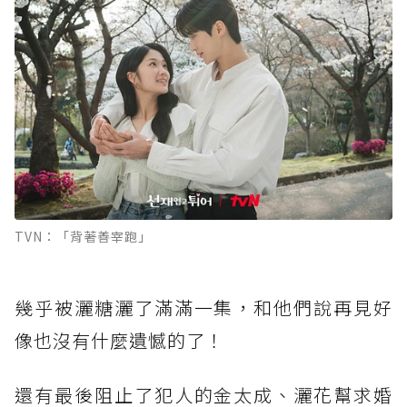
TVN：「背著善宰跑」
幾乎被灑糖灑了滿滿一集，和他們說再見好
像也沒有什麼遺憾的了！
還有最後阻止了犯人的金太成、灑花幫求婚