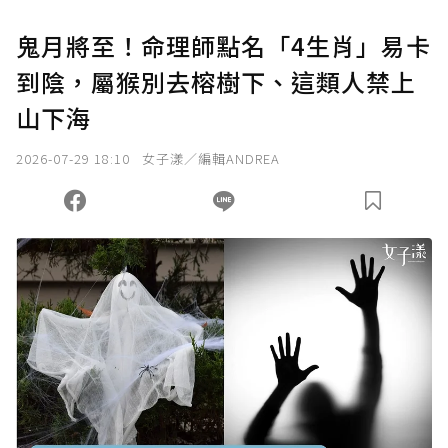
U 利點數 1 點 = NTD 1 元。
鬼月將至！命理師點名「4生肖」易卡
到陰，屬猴別去榕樹下、這類人禁上
確認送出
山下海
我已詳閱贊助說明，且同意站方的使用條款。
2026-07-29 18:10
女子漾／編輯ANDREA
您當前剩餘 U 利點數：
0
點；前往
購買點數