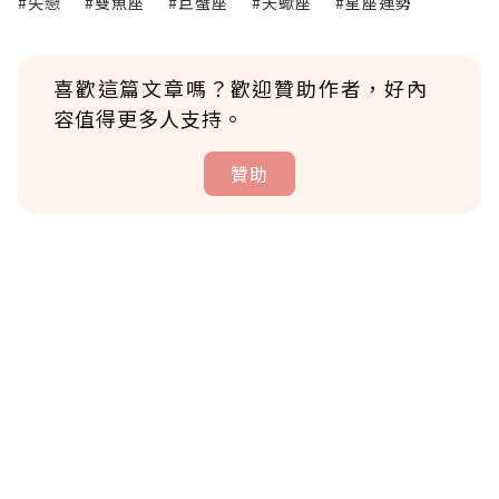
#失戀
#雙魚座
#巨蟹座
#天蠍座
#星座運勢
喜歡這篇文章嗎？歡迎贊助作者，好內
容值得更多人支持。
贊助
贊助說明
為了鼓勵作者持續創作更好的內容，會員可以
使用「贊助」功能實質回饋給喜愛的作者。可
將您認為適合的點數贈送給作者，一旦使用贊
助點數即不得撤銷，單筆贊助最低點數為30
點，最高點數沒有上限。