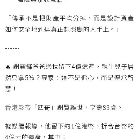
「傳承不是把財產平均分掉，而是設計資產
如何安全地到達真正想照顧的人手上。」
------
🔥 謝霆鋒爸爸過世留下4億遺產，親生兒子居
然只拿5%？專家：這不是偏心，而是傳承智
慧！
香港
影帝「四哥」謝賢離世，享壽89歲。
據媒體報導，他留下約1億港幣、折合台幣約
4億元的遺產，其中：