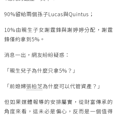
90%留給兩個孫子Lucas與Quintus；
10%由親生子女謝霆鋒與謝婷婷分配，謝霆
鋒僅約拿到5%。
消息一出，網友紛紛疑惑：
「親生兒子為什麼只拿5%？」
「前媳婦
張柏芝
為什麼可以代管資產？」
但如果媒體報導的安排屬實，從財富傳承的
角度來看，這未必是偏心，反而是一個值得