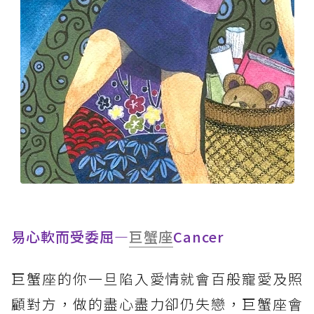
易心軟而受委屈—
巨蟹座
Cancer
巨蟹座的你一旦陷入愛情就會百般寵愛及照
顧對方，做的盡心盡力卻仍失戀，巨蟹座會