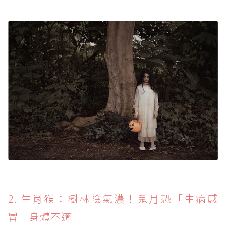
2. 生肖猴：樹林陰氣濃！鬼月恐「生病感
冒」身體不適