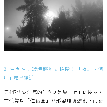
3. 生肖豬：環境髒亂易招陰！「夜店、酒
吧」盡量繞道
第4個需要注意的生肖則是屬「豬」的朋友。
古代常以「住豬圈」來形容環境髒亂，而豬