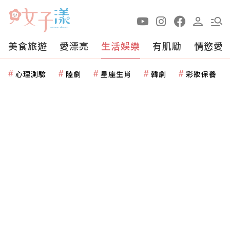
美食旅遊
愛漂亮
生活娛樂
有肌勵
情慾愛
心理測驗
陸劇
星座生肖
韓劇
彩妝保養