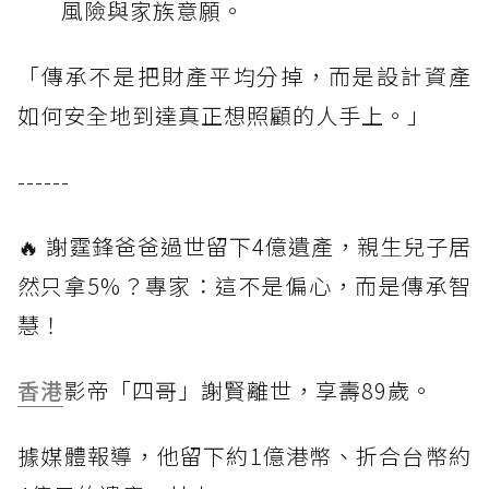
風險與家族意願。
「傳承不是把財產平均分掉，而是設計資產
如何安全地到達真正想照顧的人手上。」
------
🔥 謝霆鋒爸爸過世留下4億遺產，親生兒子居
然只拿5%？專家：這不是偏心，而是傳承智
慧！
香港
影帝「四哥」謝賢離世，享壽89歲。
據媒體報導，他留下約1億港幣、折合台幣約