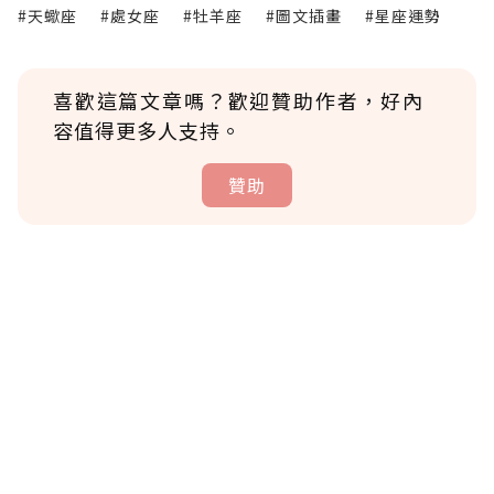
#天蠍座
#處女座
#牡羊座
#圖文插畫
#星座運勢
喜歡這篇文章嗎？歡迎贊助作者，好內
容值得更多人支持。
贊助
贊助說明
為了鼓勵作者持續創作更好的內容，會員可以
使用「贊助」功能實質回饋給喜愛的作者。可
將您認為適合的點數贈送給作者，一旦使用贊
助點數即不得撤銷，單筆贊助最低點數為30
點，最高點數沒有上限。