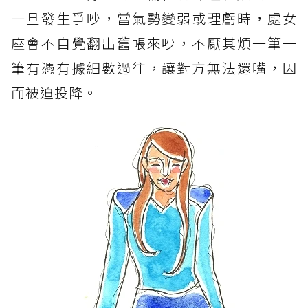
一旦發生爭吵，當氣勢變弱或理虧時，處女
座會不自覺翻出舊帳來吵，不厭其煩一筆一
筆有憑有據細數過往，讓對方無法還嘴，因
而被迫投降。