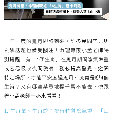
一年一度的
鬼月
即將到來，許多民間禁忌與
玄學話題也備受關注！命理專家小孟老師特
別提醒，有「4個生肖」在鬼月期間陰氣較重
或容易吸收夜間穢氣，務必提高警覺、避開
特定場所，才能平安度過鬼月。究竟是哪4個
生肖？又有哪些禁忌地標千萬不能去？快跟
著小孟老師一起來看看！
1. 生肖鼠、生肖蛇：夜行特質陰氣重！「山