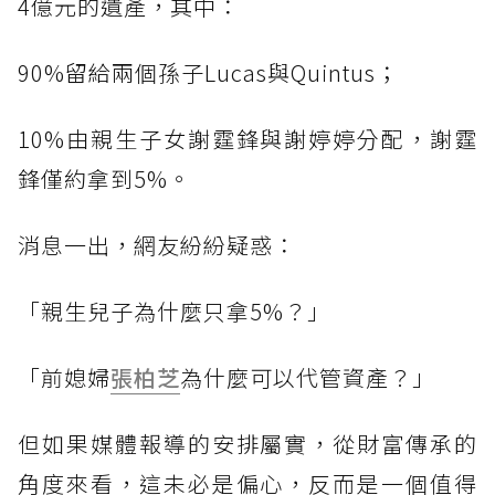
4億元的遺產，其中：
90%留給兩個孫子Lucas與Quintus；
10%由親生子女謝霆鋒與謝婷婷分配，謝霆
鋒僅約拿到5%。
消息一出，網友紛紛疑惑：
「親生兒子為什麼只拿5%？」
「前媳婦
張柏芝
為什麼可以代管資產？」
但如果媒體報導的安排屬實，從財富傳承的
角度來看，這未必是偏心，反而是一個值得