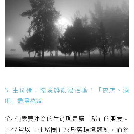
3. 生肖豬：環境髒亂易招陰！「夜店、酒
吧」盡量繞道
第4個需要注意的生肖則是屬「豬」的朋友。
古代常以「住豬圈」來形容環境髒亂，而豬