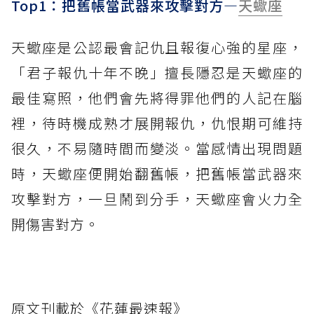
Top1：把舊帳當武器來攻擊對方—
天蠍座
天蠍座是公認最會記仇且報復心強的星座，
「君子報仇十年不晚」擅長隱忍是天蠍座的
最佳寫照，他們會先將得罪他們的人記在腦
裡，待時機成熟才展開報仇，仇恨期可維持
很久，不易隨時間而變淡。當感情出現問題
時，天蠍座便開始翻舊帳，把舊帳當武器來
攻擊對方，一旦鬧到分手，天蠍座會火力全
開傷害對方。
原文刊載於《花蓮最速報》