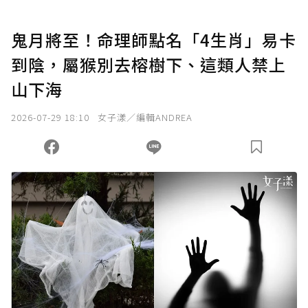
U 利點數 1 點 = NTD 1 元。
鬼月將至！命理師點名「4生肖」易卡
到陰，屬猴別去榕樹下、這類人禁上
確認送出
山下海
我已詳閱贊助說明，且同意站方的使用條款。
2026-07-29 18:10
女子漾／編輯ANDREA
您當前剩餘 U 利點數：
0
點；前往
購買點數