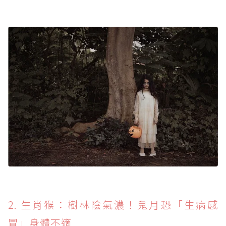
2. 生肖猴：樹林陰氣濃！鬼月恐「生病感
冒」身體不適