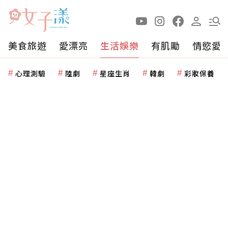
美食旅遊
愛漂亮
生活娛樂
有肌勵
情慾愛
心理測驗
陸劇
星座生肖
韓劇
彩妝保養