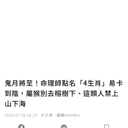
贊助說明
為了鼓勵作者持續創作更好的內容，會員可以
使用「贊助」功能實質回饋給喜愛的作者。可
將您認為適合的點數贈送給作者，一旦使用贊
助點數即不得撤銷，單筆贊助最低點數為30
點，最高點數沒有上限。
U 利點數 1 點 = NTD 1 元。
鬼月將至！命理師點名「4生肖」易卡
到陰，屬猴別去榕樹下、這類人禁上
確認送出
山下海
我已詳閱贊助說明，且同意站方的使用條款。
2026-07-29 18:10
女子漾／編輯ANDREA
您當前剩餘 U 利點數：
0
點；前往
購買點數