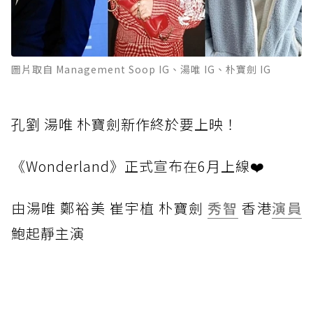
圖片取自 Management Soop IG、湯唯 IG、朴寶劍 IG
孔劉 湯唯 朴寶劍新作終於要上映！
《Wonderland》正式宣布在6月上線❤️
由
湯唯 鄭裕美 崔宇植 朴寶劍
秀智
香港
演員
鮑起靜主演