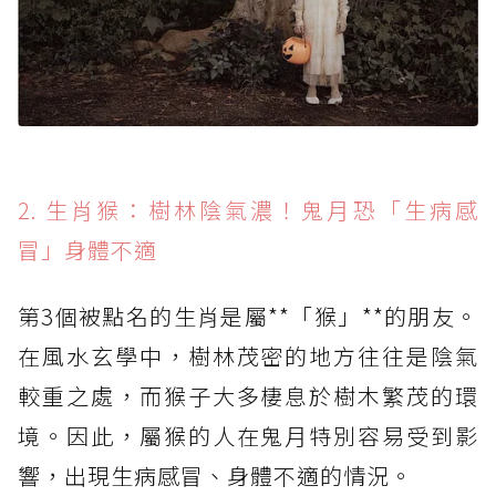
2. 生肖猴：樹林陰氣濃！鬼月恐「生病感
冒」身體不適
第3個被點名的生肖是屬**「猴」**的朋友。
在風水玄學中，樹林茂密的地方往往是陰氣
較重之處，而猴子大多棲息於樹木繁茂的環
境。因此，屬猴的人在鬼月特別容易受到影
響，出現生病感冒、身體不適的情況。