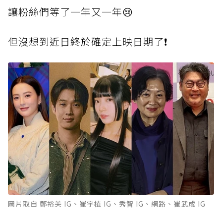
讓
粉絲們等了一年又一年😢
但
沒想到近日終於確定上映日期了❗
圖片取自 鄭裕美 IG、崔宇植 IG、秀智 IG、網路、崔武成 IG