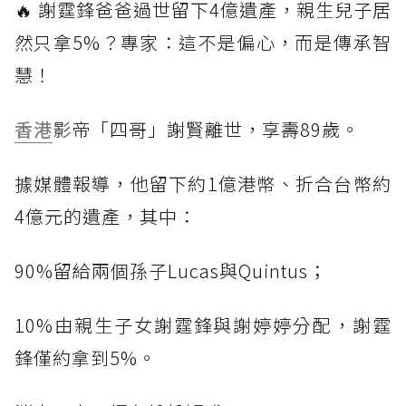
🔥 謝霆鋒爸爸過世留下4億遺產，親生兒子居
然只拿5%？專家：這不是偏心，而是傳承智
慧！
香港
影帝「四哥」謝賢離世，享壽89歲。
據媒體報導，他留下約1億港幣、折合台幣約
4億元的遺產，其中：
90%留給兩個孫子Lucas與Quintus；
10%由親生子女謝霆鋒與謝婷婷分配，謝霆
鋒僅約拿到5%。