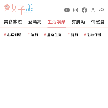
美食旅遊
愛漂亮
生活娛樂
有肌勵
情慾愛
心理測驗
陸劇
星座生肖
韓劇
彩妝保養