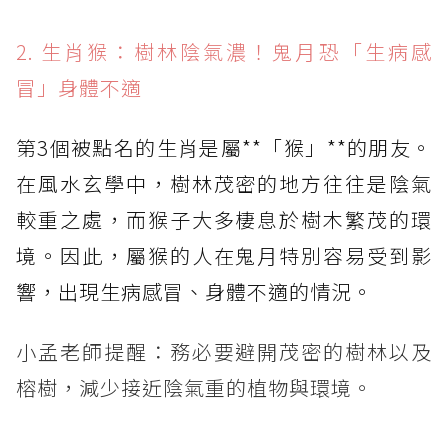
2. 生肖猴：樹林陰氣濃！鬼月恐「生病感
冒」身體不適
第3個被點名的生肖是屬**「猴」**的朋友。
在風水玄學中，樹林茂密的地方往往是陰氣
較重之處，而猴子大多棲息於樹木繁茂的環
境。因此，屬猴的人在鬼月特別容易受到影
響，出現生病感冒、身體不適的情況。
小孟老師提醒：務必要避開茂密的樹林以及
榕樹，減少接近陰氣重的植物與環境。