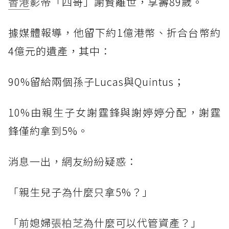
香港
影帝「四哥」謝賢離世，享壽89歲。
據媒體報導，他留下約1億港幣、折合台幣約
4億元的遺產，其中：
90%留給兩個孫子Lucas與Quintus；
10%由親生子女謝霆鋒與謝婷婷分配，謝霆
鋒僅約拿到5%。
消息一出，網友紛紛疑惑：
「親生兒子為什麼只拿5%？」
「前媳婦
張柏芝
為什麼可以代管資產？」