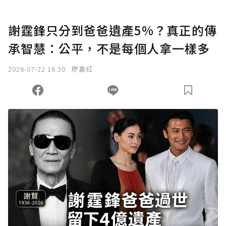
謝霆鋒只分到爸爸遺產5%？真正的傳
承智慧：公平，不是每個人拿一樣多
2026-07-22 16:30
廖嘉紅