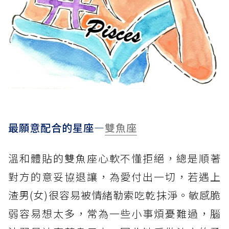
最願意配合的星座—
雙魚座
溫和體貼的
雙魚座
心軟不懂拒絕，總是順著
對方的意妥協退讓，為愛付出一切，若遇上
渣男(女)很容易被情緒勒索吃乾抹淨。敏感脆
弱容易想太多，常為一些小事煩憂難過，腦