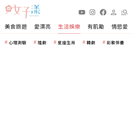
美食旅遊
愛漂亮
生活娛樂
有肌勵
情慾愛
心理測驗
陸劇
星座生肖
韓劇
彩妝保養