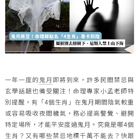
一年一度的
鬼月
即將到來，許多民間禁忌與
玄學話題也備受關注！命理專家小孟老師特
別提醒，有「4個生肖」在鬼月期間陰氣較重
或容易吸收夜間穢氣，務必提高警覺、避開
特定場所，才能平安度過鬼月。究竟是哪4個
生肖？又有哪些禁忌地標千萬不能去？快跟