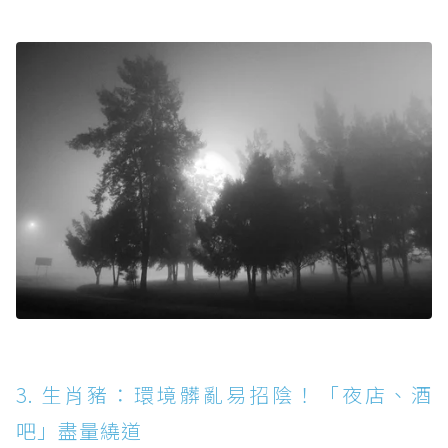
3. 生肖豬：環境髒亂易招陰！「夜店、酒
吧」盡量繞道