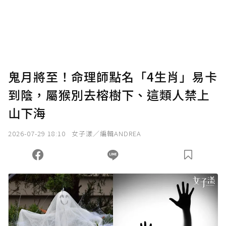
使用「贊助」功能實質回饋給喜愛的作者。可
將您認為適合的點數贈送給作者，一旦使用贊
助點數即不得撤銷，單筆贊助最低點數為30
點，最高點數沒有上限。
U 利點數 1 點 = NTD 1 元。
鬼月將至！命理師點名「4生肖」易卡
到陰，屬猴別去榕樹下、這類人禁上
確認送出
山下海
我已詳閱贊助說明，且同意站方的使用條款。
2026-07-29 18:10
女子漾／編輯ANDREA
您當前剩餘 U 利點數：
0
點；前往
購買點數