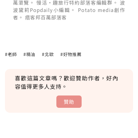
萬瀏覽。 慢活‧趣旅行特約部落客編輯群。 波
波黛莉Popdaily小編輯。 Potato media創作
者。 痞客邦百萬部落客
#老師
#精油
#北歐
#好物推薦
喜歡這篇文章嗎？歡迎贊助作者，好內
容值得更多人支持。
贊助
贊助說明