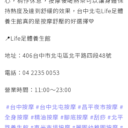
心，稍作休息，按摩後喝熱茶可以讓身體保
持熱度及達到舒緩的效果，台中北屯Life足體
養生館真的是按摩舒壓的好選擇💛
📍Life足體養生館
地址：406台中市北屯區北平路四段48號
電話：04 2235 0053
營業時間：11:00～23:00
#台中按摩
#台中北屯按摩
#昌平夜市按摩
#
全身按摩
#精油按摩
#腳底按摩
#刮痧
#北平
路養生館
#東光市場按摩
#麗園幼稚園按摩
#