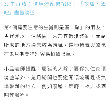
3. 生肖豬：環境髒亂易招陰！「夜店、酒
吧」盡量繞道
第4個需要注意的生肖則是屬「豬」的朋友。
古代常以「住豬圈」來形容環境髒亂，而豬
所處的地方通常較為污穢。這種穢氣與煞氣
在鬼月期間特別容易招致陰氣。
小孟老師提醒：屬豬的人除了要保持住家環
境整潔外，鬼月期間也要避開環境髒亂或氣
場較雜的地方，例如廢墟、舞廳、夜店或酒
吧等場所。