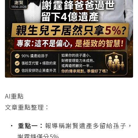
AI重點
文章重點整理：
重點一：
報導稱謝賢遺產多留給孫子，
謝霆鋒僅分5%