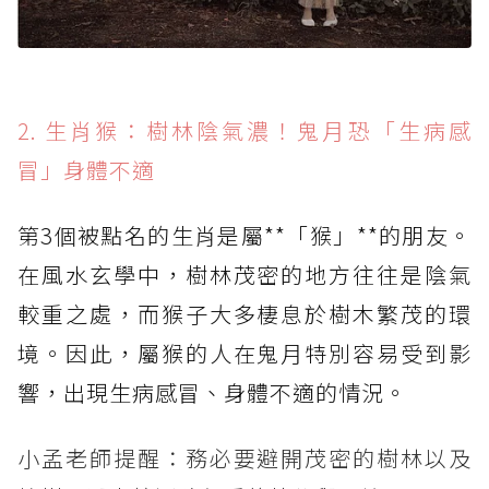
2. 生肖猴：樹林陰氣濃！鬼月恐「生病感
冒」身體不適
第3個被點名的生肖是屬**「猴」**的朋友。
在風水玄學中，樹林茂密的地方往往是陰氣
較重之處，而猴子大多棲息於樹木繁茂的環
境。因此，屬猴的人在鬼月特別容易受到影
響，出現生病感冒、身體不適的情況。
小孟老師提醒：務必要避開茂密的樹林以及