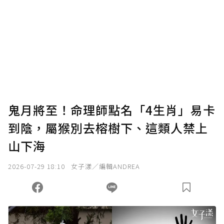
為了鼓勵作者持續創作更好的內容，會員可以
使用「贊助」功能實質回饋給喜愛的作者。可
將您認為適合的點數贈送給作者，一旦使用贊
助點數即不得撤銷，單筆贊助最低點數為30
點，最高點數沒有上限。
U 利點數 1 點 = NTD 1 元。
鬼月將至！命理師點名「4生肖」易卡
到陰，屬猴別去榕樹下、這類人禁上
確認送出
山下海
我已詳閱贊助說明，且同意站方的使用條款。
2026-07-29 18:10
女子漾／編輯ANDREA
您當前剩餘 U 利點數：
0
點；前往
購買點數