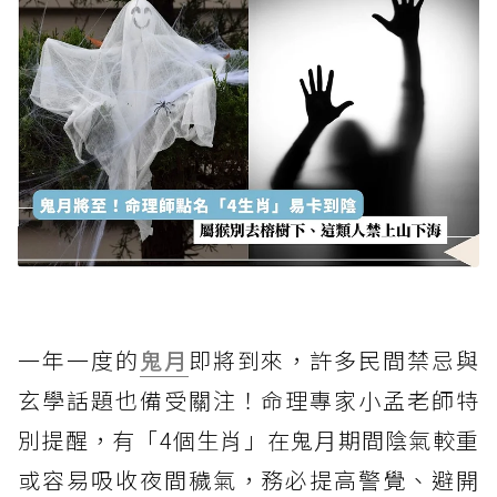
一年一度的
鬼月
即將到來，許多民間禁忌與
玄學話題也備受關注！命理專家小孟老師特
別提醒，有「4個生肖」在鬼月期間陰氣較重
或容易吸收夜間穢氣，務必提高警覺、避開