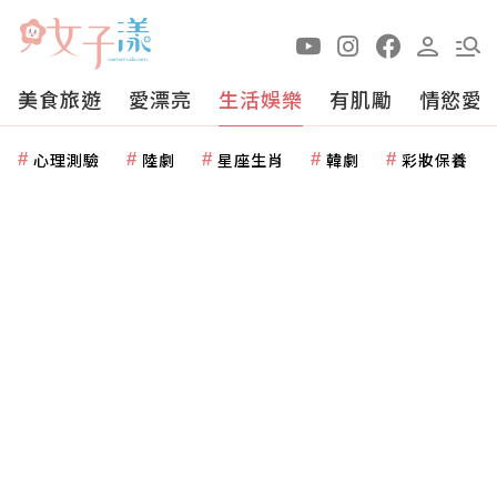
美食旅遊
愛漂亮
生活娛樂
有肌勵
情慾愛
心理測驗
陸劇
星座生肖
韓劇
彩妝保養