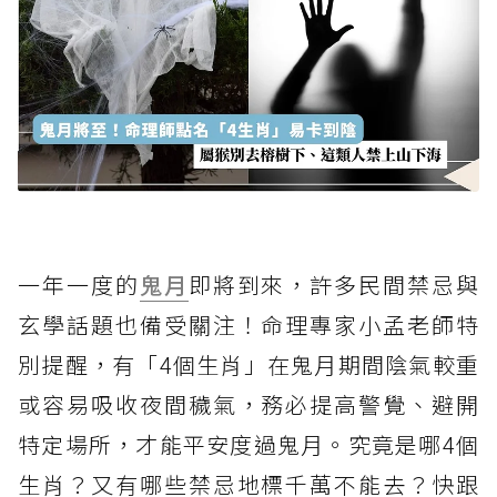
一年一度的
鬼月
即將到來，許多民間禁忌與
玄學話題也備受關注！命理專家小孟老師特
別提醒，有「4個生肖」在鬼月期間陰氣較重
或容易吸收夜間穢氣，務必提高警覺、避開
特定場所，才能平安度過鬼月。究竟是哪4個
生肖？又有哪些禁忌地標千萬不能去？快跟