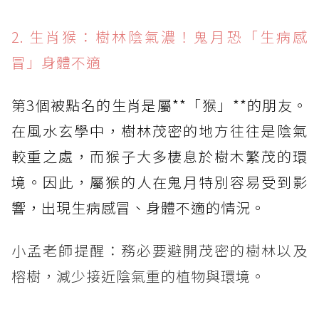
2. 生肖猴：樹林陰氣濃！鬼月恐「生病感
冒」身體不適
第3個被點名的生肖是屬**「猴」**的朋友。
在風水玄學中，樹林茂密的地方往往是陰氣
較重之處，而猴子大多棲息於樹木繁茂的環
境。因此，屬猴的人在鬼月特別容易受到影
響，出現生病感冒、身體不適的情況。
小孟老師提醒：務必要避開茂密的樹林以及
榕樹，減少接近陰氣重的植物與環境。