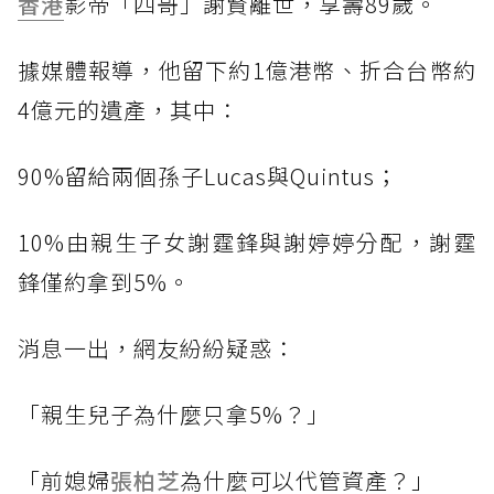
香港
影帝「四哥」謝賢離世，享壽89歲。
據媒體報導，他留下約1億港幣、折合台幣約
4億元的遺產，其中：
90%留給兩個孫子Lucas與Quintus；
10%由親生子女謝霆鋒與謝婷婷分配，謝霆
鋒僅約拿到5%。
消息一出，網友紛紛疑惑：
「親生兒子為什麼只拿5%？」
「前媳婦
張柏芝
為什麼可以代管資產？」