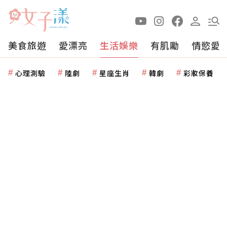
美食旅遊
愛漂亮
生活娛樂
有肌勵
情慾愛
心理測驗
陸劇
星座生肖
韓劇
彩妝保養