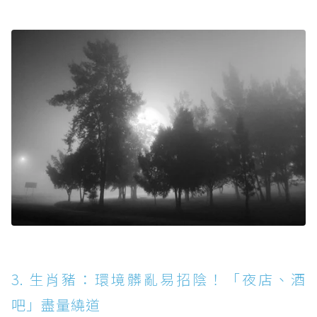
3. 生肖豬：環境髒亂易招陰！「夜店、酒
吧」盡量繞道