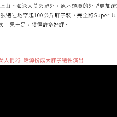
上山下海深入荒郊野外，原本頹廢的外型更加疏
牲地穿起100公斤胖子裝，完全將Super Jun
笑」果十足，獲得許多好評。
女人們2》始源扮成大胖子犧牲演出