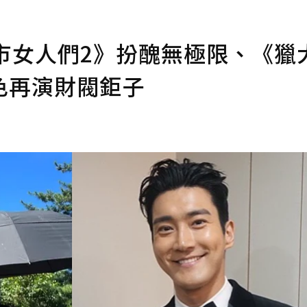
市女人們2》扮醜無極限、《獵
色再演財閥鉅子