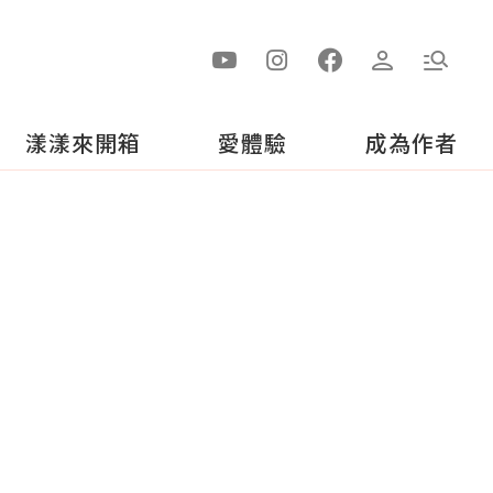
漾漾來開箱
愛體驗
成為作者