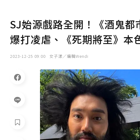
SJ始源戲路全開！《酒鬼都
爆打凌虐、《死期將至》本
2023-12-25 09:00
女子漾／編輯Wendi