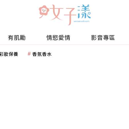
有肌勵
情慾愛情
影音專區
彩妝保養
香氛香水