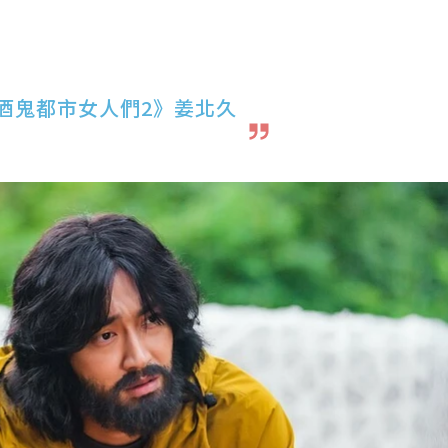
酒鬼都市女人們2》姜北久