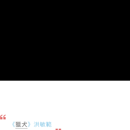
《
獵犬
》洪敏範