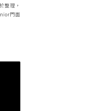
於整理，
ior門面