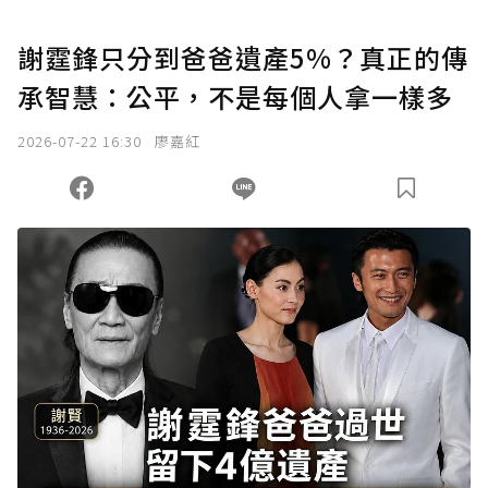
謝霆鋒只分到爸爸遺產5%？真正的傳
承智慧：公平，不是每個人拿一樣多
2026-07-22 16:30
廖嘉紅