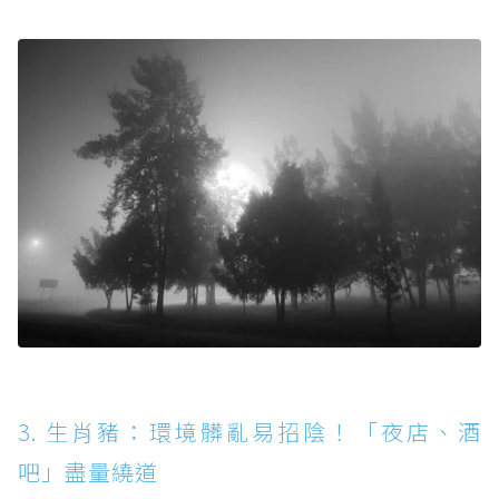
3. 生肖豬：環境髒亂易招陰！「夜店、酒
吧」盡量繞道