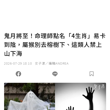
使用「贊助」功能實質回饋給喜愛的作者。可
將您認為適合的點數贈送給作者，一旦使用贊
助點數即不得撤銷，單筆贊助最低點數為30
點，最高點數沒有上限。
U 利點數 1 點 = NTD 1 元。
鬼月將至！命理師點名「4生肖」易卡
到陰，屬猴別去榕樹下、這類人禁上
確認送出
山下海
我已詳閱贊助說明，且同意站方的使用條款。
2026-07-29 18:10
女子漾／編輯ANDREA
您當前剩餘 U 利點數：
0
點；前往
購買點數