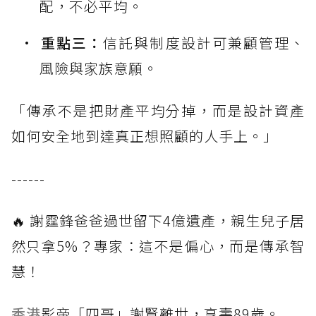
配，不必平均。
重點三：
信託與制度設計可兼顧管理、
風險與家族意願。
「傳承不是把財產平均分掉，而是設計資產
如何安全地到達真正想照顧的人手上。」
------
🔥 謝霆鋒爸爸過世留下4億遺產，親生兒子居
然只拿5%？專家：這不是偏心，而是傳承智
慧！
香港
影帝「四哥」謝賢離世，享壽89歲。