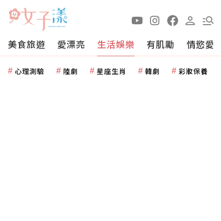
美食旅遊
愛漂亮
生活娛樂
有肌勵
情慾愛
心理測驗
陸劇
星座生肖
韓劇
彩妝保養