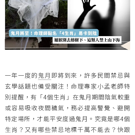
一年一度的
鬼月
即將到來，許多民間禁忌與
玄學話題也備受關注！命理專家小孟老師特
別提醒，有「4個生肖」在鬼月期間陰氣較重
或容易吸收夜間穢氣，務必提高警覺、避開
特定場所，才能平安度過鬼月。究竟是哪4個
生肖？又有哪些禁忌地標千萬不能去？快跟