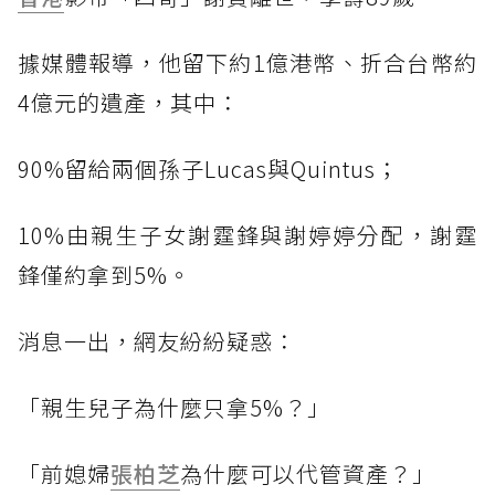
據媒體報導，他留下約1億港幣、折合台幣約
4億元的遺產，其中：
90%留給兩個孫子Lucas與Quintus；
10%由親生子女謝霆鋒與謝婷婷分配，謝霆
鋒僅約拿到5%。
消息一出，網友紛紛疑惑：
「親生兒子為什麼只拿5%？」
「前媳婦
張柏芝
為什麼可以代管資產？」