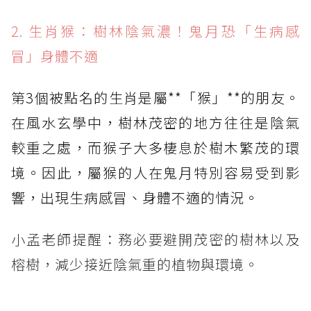
2. 生肖猴：樹林陰氣濃！鬼月恐「生病感
冒」身體不適
第3個被點名的生肖是屬**「猴」**的朋友。
在風水玄學中，樹林茂密的地方往往是陰氣
較重之處，而猴子大多棲息於樹木繁茂的環
境。因此，屬猴的人在鬼月特別容易受到影
響，出現生病感冒、身體不適的情況。
小孟老師提醒：務必要避開茂密的樹林以及
榕樹，減少接近陰氣重的植物與環境。