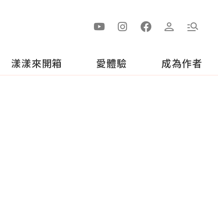
漾漾來開箱
愛體驗
成為作者