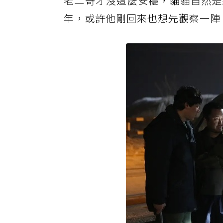
老二哥才
沒這麼安穩，貓貓自然是
年，或許他剛回來也想先觀察一陣