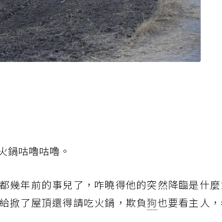
火鍋咕嚕咕嚕。
都幾年前的事兒了，咋曉得他的突然降臨是什麼
給掀了屋頂還得請吃火鍋，欺負
狗
也要看主人，