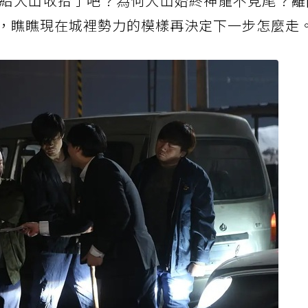
給大山收拾了吧？為何大山始終神龍不見尾？離
，瞧瞧現在城裡勢力的模樣再決定下一步怎麼走