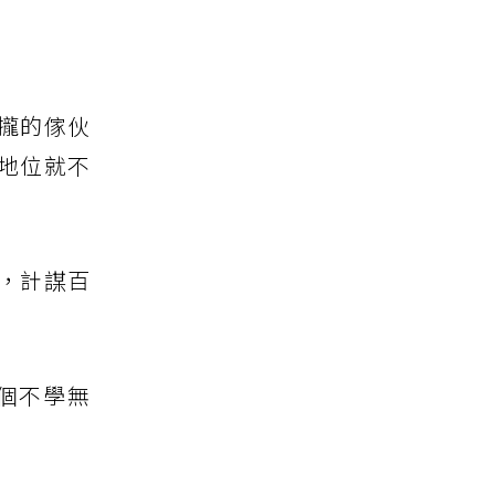
攏的傢伙
地位就不
，計謀百
個不學無