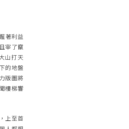
握著利益
且宰了竄
大山打天
下的地盤
力版圖將
聞樓梯響
，上至首
個人都想