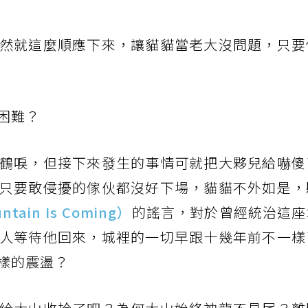
然就這麼順應下來，讓貓貓當老大沒問題，只要
困難？
鶴唳，但接下來發生的事情可就把大夥兒給嚇傻
只要敢侵擾的傢伙都沒好下場，貓貓不外如是，
ain Is Coming）
的謠言，
對於曾經統治這座
人等待他回來，城裡的一切早跟十幾年前不一樣
樣的震盪？