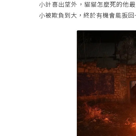
小計喜出望外，貓貓
怎麼死的他最
小被欺負到大，終於有機會能扳回