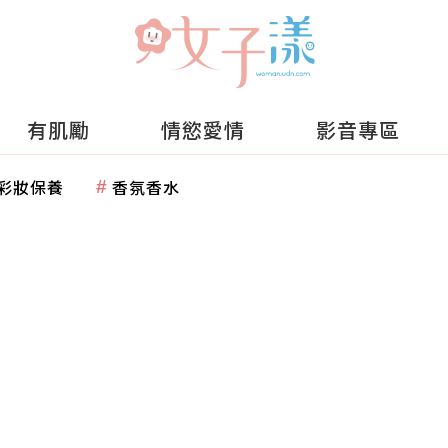
有肌勵
情慾愛情
影音專區
彩妝保養
香氛香水