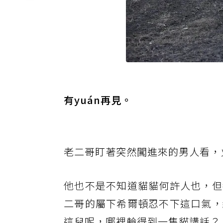
有yuán再見。
老
二哥盯著突然闖進來的男人看，
他也
不是不知道貓貓何許人也，但
二哥的屬下希爾頓忍不下這口氣，
這兒呢，哪裡輪得到一隻貓講話？